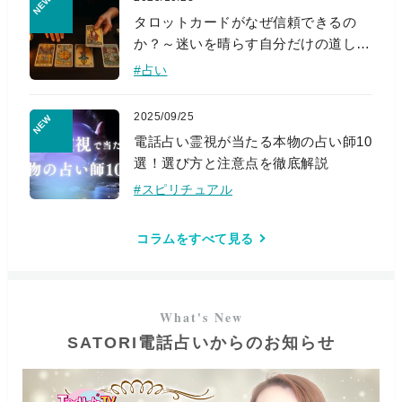
タロットカードがなぜ信頼できるの
か？～迷いを晴らす自分だけの道しる
べ～
#占い
2025/09/25
電話占い霊視が当たる本物の占い師10
選！選び方と注意点を徹底解説
#スピリチュアル
コラムをすべて見る
SATORI電話占いからのお知らせ