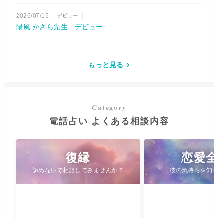
2026/07/15
デビュー
陽風 かざら先生 デビュー
もっと見る
電話占い よくある相談内容
復縁
恋愛
諦めないで相談してみませんか？
彼の気持ちを知