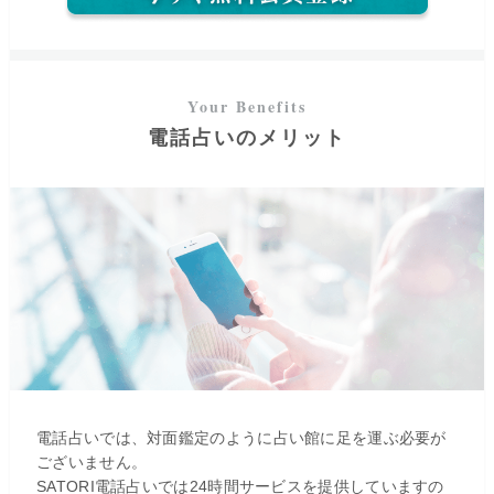
電話占いのメリット
電話占いでは、対面鑑定のように占い館に足を運ぶ必要が
初回最大3,100円分無料
ログイン
ございません。
SATORI電話占いでは24時間サービスを提供していますの