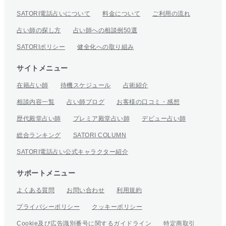
SATORI電話占いについて
料金について
ご利用の流れ
占い師の探し方
占い師への相談例50選
SATORIポリシー
健全化への取り組み
サイトメニュー
在籍占い師
待機スケジュール
占術紹介
相談内容一覧
占い師ブログ
お客様の口コミ・感想
歴代殿堂占い師
プレミア殿堂占い師
デビュー占い師
総合ランキング
SATORI COLUMN
SATORI電話占い公式キャラクター紹介
サポートメニュー
よくある質問
お問い合わせ
利用規約
プライバシーポリシー
クッキーポリシー
Cookie及び広告識別番号に関するガイドライン
特定商取引