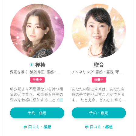
い将来で思い当たる出来事が起
闇の中にも、必ず希望の光は存
きるということが何度か続
在します。 もし今、迷いや苦し
き、”これは予知夢だ”と自分で
みの中にいるなら、どうかあな
理解することは難しいことでは
たの声を聞かせてください。 あ
ありませんでした。 最初はメッ
なたの魂に宿る光を呼び覚ま
セージを受け取れる方法が夢の
し、
愛と希望に満ちた未来への
中だけでしたが、
次第に能力が
扉を開くお手伝い
をさせていた
研ぎ澄まされ、現実でも”直感
だけければ幸いです。
や映像”として受け取れるよう
になった
ことから、占い師への
道を意識するようになりまし
た。 そして今ではこの特別な能
祥祷
瑠音
力を使い、”ハッピーコンサル
深意を暴く
波動修正
霊感・霊視
チャネリング
霊感・霊視
守護霊対話
タント”としてあなた様の幸せ
につながるメッセージをお伝え
待機中
待機中
すること、また、お気持ちに寄
幼少期より不思議な力を持つ祖
あなたの望む未来は、あなた自
り添い安心できる場所と時間を
父の元で育ち、私自身も時空の
身の手で創り出すことができま
作っていくことが私の使命だと
歪みを敏感に察知することで
他
す。 たとえ今、どんなに辛く苦
思っております。 少しでもあな
の人には感じ取れない存在を視
しい気持ちでいっぱいでも、大
た様のお傍で支えになれたら幸
たり、予知したことが現実世界
丈夫。
今この瞬間から、意識と
いです。ご相談お待ちしており
予約・鑑定
予約・鑑定
で起きたり
と、不思議な環境で
行動を少しずつ変えていく
こと
ます。
育ってきました。 私は声から波
で、 未来は必ず、
光と喜びに満
口コミ・感想
口コミ・感想
動を感じとり、あなた様の
心の
ち溢れたもの
へと変わっていき
裏側にある「本当の気持ち」
を
ます。 あなたは、誰よりも大切