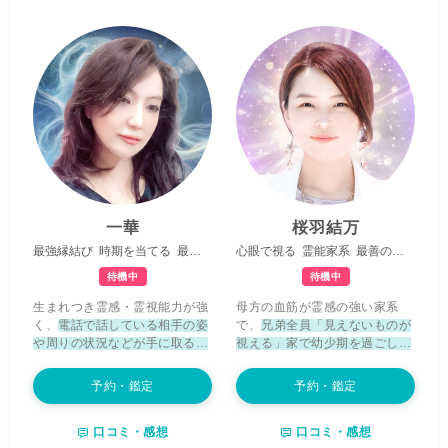
深く視ていきます。 あなた様の
で、何よりも愛おしい存在で
人生の全てを変えることは出来
す。 優しい心を持っているから
ません。ですが、頑張っている
こそ、時に傷つき、苦しんでし
のに上手くいかない方、落ち込
まうこともあるでしょう。 けれ
んで前を向けない方、悔しい気
ど、その涙や悲しみを手放し、
持ちを抱えている方...今どんな
魂を曇らせていた苦しみを浄化
状況にいたとしても、私はいつ
することで、
本来のあなたの輝
でもあなた様の味方ですよ。 ご
きは、再び美しく光を放ち始め
相談内容はどのようなことでも
ます
。 どうかひとりで抱え込ま
大丈夫です。周りの誰にも話す
ないでください。 あなたが
もっ
ことができないことでも、まず
と幸せを感じ、穏やかに笑顔で
はお話しをお聞かせください。
過ごせるよう
、 私が心を込めて
望む未来を手に入れることが出
お手伝いさせていただきます。
一華
桜羽結万
来るよう、あなた様のことを一
最強縁結び
時期を当てる
最短で叶える
心眼で視る
霊能家系
最善の助言
番に願い誠心誠意占わせていた
だきます。幸せへの第一歩を共
待機中
待機中
に踏み出しましょう。
生まれつき霊感・霊視能力が強
母方の血筋が霊感の強い家系
く、
電話で話している相手の姿
で、
兄弟全員「見えないものが
や周りの状況などが手に取るよ
視える」家で幼少期を過ごしま
うに視える
ということがありま
した。
日々、見えざるものの存
した。鑑定では霊的な存在が発
在を感じながら過ごすことが辛
予約・鑑定
予約・鑑定
するメッセージを感じ取った
く、自分の能力に蓋をしていた
り、逆にこちらの伝えたいこと
時期もありました。 しかし、あ
口コミ・感想
口コミ・感想
を霊的な存在へ伝えたりするな
る時導かれるようにカードを手