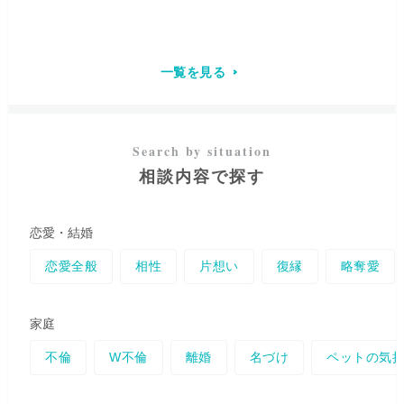
ど、情報交信をしていきます。
にした瞬間から様々なヴィジョ
特に霊視での不倫・復縁の鑑定
ンが飛び込んでくるようになっ
が得意
で、結果だけを重視せ
たのです。 その時に私の使命は
ず、良くない結果が出た場合は
この力を使い悩める方のお役に
必ず好転する方法を詳しくお伝
立つことだと確信しました。
今
一覧を見る
えするので安心してお話しくだ
がどんな状況でも、
何があって
さい。 必要な方には、縁結びや
もあなた様は「今この瞬間」か
引き寄せの法則もお教えいたし
らいつでも未来を変えることが
ます。ポジティブな気持ちで、
できます。
あなた様の心が軽く
ポジティブな恋愛を引き寄せま
なり「本当に望む未来」に向か
しょう。 心を癒し、
安心でき
って進んでいけるよう心を込め
相談内容で探す
る・元気になれる鑑定をモット
て鑑定し、受け取ったメッセー
ーにしております
ので、メンタ
ジをお伝えすることで、全力で
ルが弱っていても気にせずにま
サポートさせて頂きます。 まず
ずはご相談にお越しください。
はどのような内容であっても、
恋愛・結婚
安心して心の内をお聞かせ下さ
いませ。
私はいつでもあなた様
恋愛全般
相性
片想い
復縁
略奪愛
の味方です。
家庭
不倫
W不倫
離婚
名づけ
ペットの気