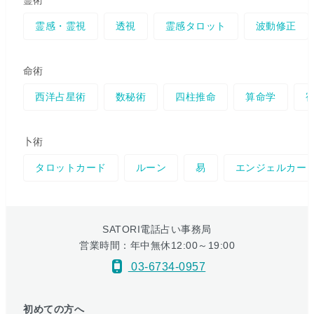
霊術
霊感・霊視
透視
霊感タロット
波動修正
命術
西洋占星術
数秘術
四柱推命
算命学
卜術
タロットカード
ルーン
易
エンジェルカー
SATORI電話占い事務局
営業時間：年中無休12:00～19:00
03-6734-0957
初めての方へ