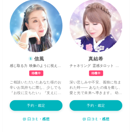
信風
真結希
感じ取る力
映像のように視える
ハッピーコンサルタント
チャネリング
霊感タロット
連絡引き
待機中
待機中
ご相談いただいたあなた様のお
深い悲しみや不安、孤独に包ま
辛いお気持ちに際し、少しでも
れた時―― あなたの魂を癒し、
『お役に立ちたい』『支えにな
愛と光で未来へ導きます。 幼い
りたい』その一心で鑑定に臨ん
頃から
人の心の奥を感じ取る繊
でまいります。占い師として活
細な感性
を持ち、 その力に苦し
予約・鑑定
予約・鑑定
動を始める以前から、私は度々
みながらも、占いを通して多く
不思議な夢を見ることがありま
の学びと癒しを得てきました。
口コミ・感想
口コミ・感想
した。 その度に
夢の中で”重要
やがて霊的な力が開花し、今で
なメッセージ”を伝えられてい
は
数多くの魂に寄り添う導き手
るような感覚
があり、実際、近
として活動しています。 どんな