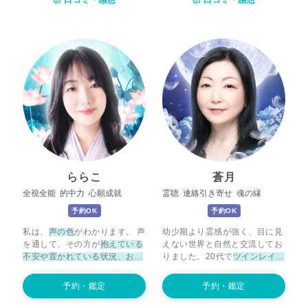
口コミ・感想
口コミ・感想
明になったように思います。 ま
ツインレイや復縁、複雑な恋愛
たカードがなくても、ご相談者
など、お相手が今何を考え、何
様の心と私の心を通わせていく
を感じているのかを丁寧に読み
と、タロットが「フッ」と目の
解きます。 不安や迷い、誰にも
前に浮かんでくるので、そこか
言えない想いも、どうぞ安心し
ら必要なメッセージをお伝えし
てお話しください。 どんなお気
ていきます。 私の占いは、タロ
持ちも、
宇宙一の愛で
優しく受
ットで心（本心）を占い、時期
け止めます。
やタイミング・運気などは数秘
で見ていきます。そして、スピ
リチュアルリーディングを使
い、人間関係を改善する方法を
アドバイスしていきます。 諦め
きれない恋、難しい恋・仕事・
夫婦関係・家族の問題など、ど
ららこ
蒼月
んなご相談でも大丈夫です。悩
全視全能
的中力
心願成就
霊聴
連絡引き寄せ
魂の縁
み続けて疲れ切ってしまう前
に、ぜひお電話くださいね。一
予約OK
予約OK
緒に解決する糸口を見つけてい
私は、
声の色
がわかります。 声
幼少期より霊感が強く、目に見
きましょう！ いつでもお待ち
を通して、その方が
抱えている
えない世界と自然と交流してお
しております。
不安や置かれている状況、お相
りました。20代で
ツインレイと
手のお気持ち
を感じ取り、
今の
の統合がおこり、そこから強く
あなたに必要なメッセージ
をお
スピリチュアルな道へ
と導かれ
予約・鑑定
予約・鑑定
届けしています。 鑑定中は、私
てまいりました。 私の今世での
の声を通して
ヒーリングのエネ
使命は、魂レベルで人々を癒す