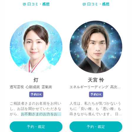
口コミ・感想
口コミ・感想
ルギー
をお送りしております。
事。
神仏、宇宙エネルギーと繋
ご相談後には、
「心が軽くなっ
がり
、鑑定、浄化、ヒーリン
た」「安心できた」
といったお
グ、願望設定など行います。今
声を多くいただいております。
生きている貴方だけではなく、
「結論だけ知りたい」という方
今まで生き抜いてきた魂ごと含
には、短いお時間でも必要なメ
め鑑定、ヒーリング
していきま
ッセージを的確にお伝えいたし
す。
潜在意識は莫大な情報を持
ます。 一方で、同じお悩みを何
っています
が、私達が意識でき
度も繰り返してしまう方には、
るのはたったの数パーセントに
その根本にある原因を見抜
すぎません。残りの大きな可能
き、
“なぜ、その出来事が起き
性を引き出しながら道を開いて
ているのか”“望む未来へ進むた
いく事で、より楽しく生きて行
めに、何を変えていけばよいの
きましょう！
か”
を具体的にお伝えいたしま
す。
音信不通やブロック
されて
灯
天宮 怜
しまったお相手のお悩み、
ご家
透写霊視
心願成就
霊氣術
エネルギーリーディング
高次元メッセージ
族の問題、不登校のお子さまに
関すること
など、これまで多く
予約OK
予約OK
のご相談をお受けしてまいりま
ご相談者さまのお名前をお伺い
人生は、私たちが気づかないう
した。 お相手やご家族のお気持
し、お話を聞かせていただきな
ちに「良い種」も「悪い種」も
ちや状況を深く感じ取り、必要
がら、
お不動さまのお力をお借
蒔きながら進んでいます。 日々
に応じて
思念伝達
も行いなが
りしてチャネリング
を行ってお
の何気ない選択や感情という
ら、
“どのような言葉が心に届
ります。 ハイアーセルフやご先
「種」を蒔き、それが未来に花
くのか”
、そして
“望む未来へ向
予約・鑑定
予約・鑑定
祖さまから今必要なメッセージ
開いていく旅のようなもので
かうために、どのように行動し