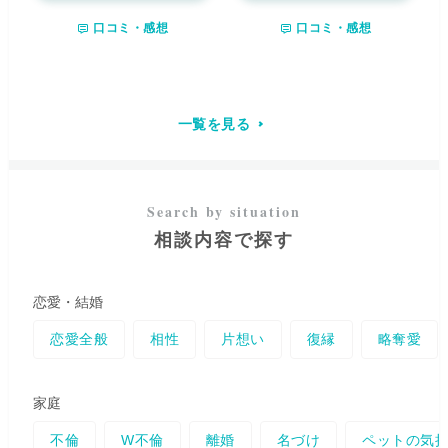
を受け取り、
お相手の気持ちや
す。 しかし、時には「なぜ今、
ていけばよいのか”
をお伝えい
口コミ・感想
口コミ・感想
本音、言葉にできない想い
を丁
こんなに苦しいのか」「同じ悩
たします。 私は、
どのような状
寧に読み解いてまいります。
恋
みを繰り返してしまう」と立ち
況にも幸せへ向かう道がある
と
愛、不倫、復縁、人間関係
な
止まってしまうこともあるでし
信じております。
未来は、諦め
ど、誰にも言えず抱えてきたお
ょう。 私は霊感・霊視をベース
るものではなく、幸せになるた
気持ちも安心してお話しくださ
にカードも用いて、
今あなたが
め
にあります。 その幸せになる
い。また、
亡くなられた大切な
どのような種を蒔いているの
一覧を見る
道を見つけ、あなたの未来を明
方からのメッセージや、ペット
か
、そして
望む未来へ向かうに
るく照らしていくことが、私の
の気持ち
をお聞きすることも可
はどう育てればよいのか
を深く
喜びであり、使命だと感じてお
能です。 迷いの中にいる時こ
読み解きます。 また、
波動修正
ります。 うまく言葉にできなく
そ、
心にそっと灯りをともせる
やヒーリング
を通して、滞って
ても大丈夫です。今のあなたの
ような鑑定
を心がけています。
いるエネルギーを整え、
本来の
お気持ちを、そのままお聞かせ
あなたが前へ進むための答え
あなたらしさを取り戻すお手伝
ください。 「相談してよかっ
相談内容で探す
を、一緒に見つけていきましょ
い
もさせていただきます。 ​ 特
た」 そう感じていただける時間
う。
に、お相手の隠れた本音や今の
となるよう、真心を込めて鑑定
気持ちをインスピレーションで
させていただきます。 あなたと
捉えることを得意としており、
恋愛・結婚
のご縁を、心よりお待ちしてお
複雑な関係性のご相談にも丁寧
ります。
に向き合います。 ​ 大切なのは
恋愛全般
相性
片想い
復縁
略奪愛
運命に振り回されることではな
く、
今の状況に「気づき」、自
ら「選び直す」
ことです。 今ま
家庭
で
無意識に蒔いてきた種に気が
付いたとき
、人生はゆっくり
不倫
W不倫
離婚
名づけ
ペットの気
と、しかし確実に変わり始めま