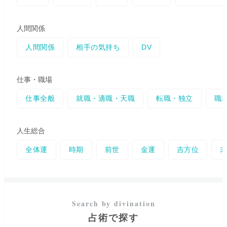
す。 ​あなたが本来進むべき道を
見出し、心穏やかな未来を選択
していけるよう、心を込めて鑑
人間関係
定させていただきます。 どんな
小さなお悩みでも、安心してお
人間関係
相手の気持ち
DV
話しくださいね。あなたとのご
縁を、心よりお待ちしておりま
す。
仕事・職場
仕事全般
就職・適職・天職
転職・独立
職
人生総合
全体運
時期
前世
金運
吉方位
占術で探す