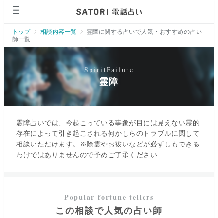
ページの先頭です。
トップ
相談内容一覧
霊障に関する占いで人気・おすすめの占い
師一覧
霊障
霊障占いでは、今起こっている事象が目には見えない霊的
存在によって引き起こされる何かしらのトラブルに関して
相談いただけます。※除霊やお祓いなどが必ずしもできる
わけではありませんので予めご了承ください
この相談で人気の占い師