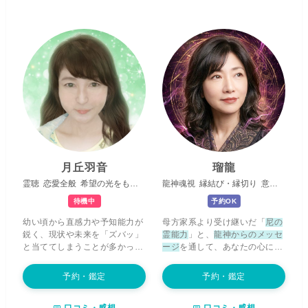
月丘羽音
瑠龍
霊聴
恋愛全般
希望の光をもたらす
龍神魂視
縁結び・縁切り
意識書き換え
待機中
予約OK
幼い頃から直感力や予知能力が
母方家系より受け継いだ「
尼の
鋭く、現状や未来を「ズバッ」
霊能力
」と、
龍神からのメッセ
と当ててしまうことが多かった
ージ
を通して、あなたの心に深
ので、周囲の大人たちを驚かせ
く寄り添います。
隠者より受け
てきました。姓名判断師の母か
継いだ御神木の祈りの魔法陣
を
予約・鑑定
予約・鑑定
らは易を伝授され、様々な占術
用いた、
縁結び・縁切り、ご祈
を学ぶうちに、よりその力が鮮
祷・ご祈願
もお任せください。