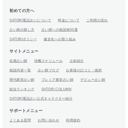
初めての方へ
SATORI電話占いについて
料金について
ご利用の流れ
占い師の探し方
占い師への相談例50選
SATORIポリシー
健全化への取り組み
サイトメニュー
在籍占い師
待機スケジュール
占術紹介
相談内容一覧
占い師ブログ
お客様の口コミ・感想
歴代殿堂占い師
プレミア殿堂占い師
デビュー占い師
総合ランキング
SATORI COLUMN
SATORI電話占い公式キャラクター紹介
サポートメニュー
よくある質問
お問い合わせ
利用規約