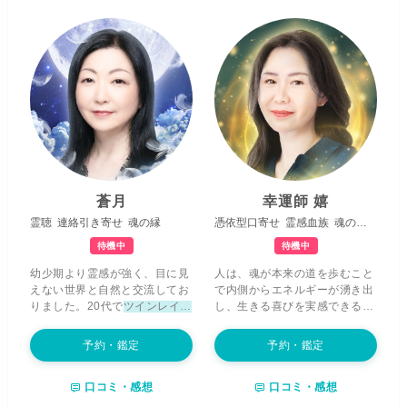
蒼月
幸運師 嬉
霊聴
連絡引き寄せ
魂の縁
憑依型口寄せ
霊感血族
魂の成長
待機中
待機中
幼少期より霊感が強く、目に見
人は、魂が本来の道を歩むこと
えない世界と自然と交流してお
で内側からエネルギーが湧き出
りました。20代で
ツインレイと
し、生きる喜びを実感できるよ
の統合がおこり、そこから強く
うになります。 私の鑑定では、
スピリチュアルな道へ
と導かれ
そんな魂の輝きを妨げる
悩みの
予約・鑑定
予約・鑑定
てまいりました。 私の今世での
根源を明らか
にし、あなた様の
使命は、魂レベルで人々を癒す
魂と守護する存在からのメッセ
口コミ・感想
口コミ・感想
事。
神仏、宇宙エネルギーと繋
ージを手掛かりに幸せ街道まで
がり
、鑑定、浄化、ヒーリン
導いてまいります。 あなた様が