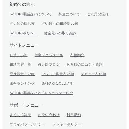
初めての方へ
SATORI電話占いについて
料金について
ご利用の流れ
占い師の探し方
占い師への相談例50選
SATORIポリシー
健全化への取り組み
サイトメニュー
在籍占い師
待機スケジュール
占術紹介
相談内容一覧
占い師ブログ
お客様の口コミ・感想
歴代殿堂占い師
プレミア殿堂占い師
デビュー占い師
総合ランキング
SATORI COLUMN
SATORI電話占い公式キャラクター紹介
サポートメニュー
よくある質問
お問い合わせ
利用規約
プライバシーポリシー
クッキーポリシー