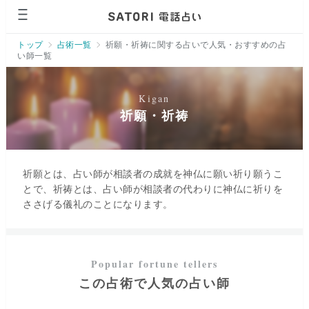
トップ
占術一覧
祈願・祈祷に関する占いで人気・おすすめの占
い師一覧
祈願・祈祷
祈願とは、占い師が相談者の成就を神仏に願い祈り願うこ
とで、祈祷とは、占い師が相談者の代わりに神仏に祈りを
ささげる儀礼のことになります。
この占術で人気の占い師