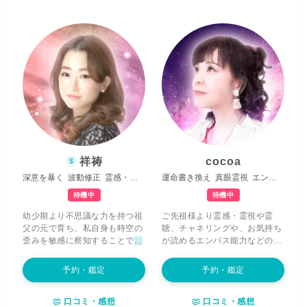
グ、願望設定など行います。今
過去世から繰り返してしまって
生きている貴方だけではなく、
いる
【しがらみを解放】
して、
今まで生き抜いてきた魂ごと含
未来世をご自身で創生していけ
め鑑定、ヒーリング
していきま
るようにお手伝いをさせてくだ
す。
潜在意識は莫大な情報を持
さいね。 守護する存在は、
【よ
っています
が、私達が意識でき
り早く幸せ街道へたどり着くた
るのはたったの数パーセントに
めのメッセージ】
を伝えてきま
すぎません。残りの大きな可能
す。 これにより、運命の流れを
性を引き出しながら道を開いて
整えると共に、魂の成長に必要
いく事で、より楽しく生きて行
な気付きを与えていきます。ど
きましょう！
うかご自身の幸せを願ってお受
け取りいただけると幸いです。
心身のエネルギーである魂の質
祥祷
cocoa
を高めることで守護との絆を強
深意を暴く
波動修正
霊感・霊視
運命書き換え
真眼霊視
エンパス能力
め、あなた様が自分らしく輝く
未来へと向かうよう心を込めて
待機中
待機中
鑑定させていただきます。 どう
幼少期より不思議な力を持つ祖
ご先祖様より霊感・霊視や霊
ぞよろしくお願いします。
父の元で育ち、私自身も時空の
聴、チャネリングや、お気持ち
歪みを敏感に察知することで
他
が読めるエンパス能力などの霊
の人には感じ取れない存在を視
能力を授かり、この世に生を受
たり、予知したことが現実世界
けました。エンパス能力によ
予約・鑑定
予約・鑑定
で起きたり
と、不思議な環境で
り、
映像として視えてくるお相
育ってきました。 私は声から波
手様のお気持ちや、現状。ま
口コミ・感想
口コミ・感想
動を感じとり、あなた様の
心の
た、あなた様に書き込まれた情