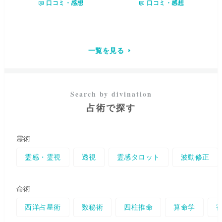
口コミ・感想
口コミ・感想
を霊的な存在へ伝えたりするな
ツインレイや復縁、複雑な恋愛
ど、情報交信をしていきます。
など、お相手が今何を考え、何
特に霊視での不倫・復縁の鑑定
を感じているのかを丁寧に読み
が得意
で、結果だけを重視せ
解きます。 不安や迷い、誰にも
ず、良くない結果が出た場合は
言えない想いも、どうぞ安心し
必ず好転する方法を詳しくお伝
てお話しください。 どんなお気
一覧を見る
えするので安心してお話しくだ
持ちも、
宇宙一の愛で
優しく受
さい。 必要な方には、縁結びや
け止めます。
引き寄せの法則もお教えいたし
ます。ポジティブな気持ちで、
ポジティブな恋愛を引き寄せま
しょう。 心を癒し、
安心でき
占術で探す
る・元気になれる鑑定をモット
ーにしております
ので、メンタ
ルが弱っていても気にせずにま
ずはご相談にお越しください。
霊術
霊感・霊視
透視
霊感タロット
波動修正
命術
西洋占星術
数秘術
四柱推命
算命学