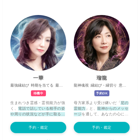
裏側にある「本当の気持ち」
を
報
などから、必要な言葉をお伝
深く視ていきます。 あなた様の
えいたします。 これまで多くの
人生の全てを変えることは出来
方の運命を視させていただき、
ません。ですが、頑張っている
願望成就へ導いてきました。 ど
のに上手くいかない方、落ち込
うしても結ばれたい相手との恋
んで前を向けない方、悔しい気
愛、ずっと叶わなかった復縁
持ちを抱えている方...今どんな
や、不倫関係など、
【長年断ち
状況にいたとしても、私はいつ
切れない悪循環の原因を解明】
でもあなた様の味方ですよ。 ご
し、悪循環からの脱却方法、 ま
相談内容はどのようなことでも
たこの先に起こる未来から、逆
大丈夫です。周りの誰にも話す
算してあなた様専用の【幸せの
ことができないことでも、まず
道】をご案内いたします。 人に
はお話しをお聞かせください。
言い辛い事やどんな小さなお悩
望む未来を手に入れることが出
みでも、『愛』をもって寄り添
一華
瑠龍
来るよう、あなた様のことを一
い導かせて頂きます。 まずはお
最強縁結び
時期を当てる
最短で叶える
龍神魂視
縁結び・縁切り
意識書き換え
番に願い誠心誠意占わせていた
気軽に、お話しを聞かせていた
だきます。幸せへの第一歩を共
だけますと幸いです。
待機中
予約OK
に踏み出しましょう。
生まれつき霊感・霊視能力が強
母方家系より受け継いだ「
尼の
く、
電話で話している相手の姿
霊能力
」と、
龍神からのメッセ
や周りの状況などが手に取るよ
ージ
を通して、あなたの心に深
うに視える
ということがありま
く寄り添います。
隠者より受け
した。鑑定では霊的な存在が発
継いだ御神木の祈りの魔法陣
を
予約・鑑定
予約・鑑定
するメッセージを感じ取った
用いた、
縁結び・縁切り、ご祈
り、逆にこちらの伝えたいこと
祷・ご祈願
もお任せください。