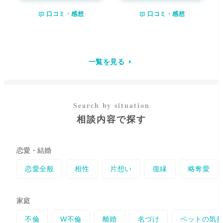
育ってきました。 私は声から波
らも、金の光が突然部屋の中に
なることを目指しております。
口コミ・感想
口コミ・感想
動を感じとり、あなた様の
心の
降ってきたり、自分自身が突然
一人一人の命の数だけ、それぞ
裏側にある「本当の気持ち」
を
宇宙へ飛んで行ったり、光の見
れに「普通」や幸せの形、善悪
深く視ていきます。 あなた様の
え方が虹色になったりと、
受け
の基準は違います。
あなただけ
人生の全てを変えることは出来
継いだ霊力から不思議な体験を
の在り方や個性に寄り添いなが
ません。ですが、頑張っている
何度もしてきました。
これらは
ら全力で味方させて頂けたらと
のに上手くいかない方、落ち込
高次元から私への大切なメッセ
一覧を見る
思っております。
どんなことで
んで前を向けない方、悔しい気
ージと捉えており、定期的に神
も必ずしっかり受け止めさせて
持ちを抱えている方...今どんな
社、お寺、教会、霊山、滝行、
頂きますので、楽になりたい気
状況にいたとしても、私はいつ
護摩焚き等を行い浄化や答え合
持ちになられたら思い出して頂
でもあなた様の味方ですよ。 ご
わせをして参りました。 修行を
けると嬉しいです。
相談内容はどのようなことでも
重ね、この「力」を自分のもの
大丈夫です。周りの誰にも話す
にしてからは、ご相談者様のお
相談内容で探す
ことができないことでも、まず
声を頼りにダイレクトに繋が
はお話しをお聞かせください。
り、より具体的に現状を視てき
望む未来を手に入れることが出
ました。 貴方様のお気持ちに寄
来るよう、あなた様のことを一
り添いながら、正しい光の導へ
恋愛・結婚
番に願い誠心誠意占わせていた
と繋がるお手伝いが出来ました
だきます。幸せへの第一歩を共
ら幸いです。 多角的に判断し、
恋愛全般
相性
片想い
復縁
略奪愛
に踏み出しましょう。
高次の存在から今必要なメッセ
ージを受けとり貴方様にお伝え
してゆきます。 同時に遠隔ヒー
家庭
リングもさせていただいており
ます。 ご家族やご友人達には言
不倫
W不倫
離婚
名づけ
ペットの気
えない... そんなお悩みをお1人