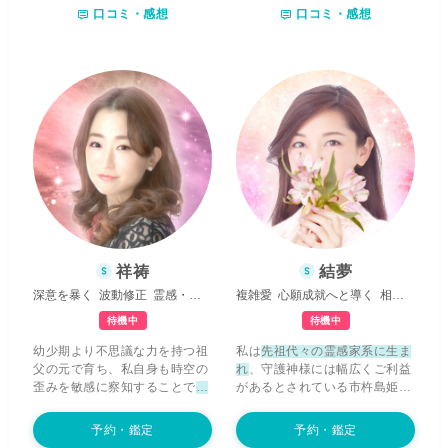
口コミ・感想
口コミ・感想
た。 生年月日をベースに透視し
あります。
「ご自身の問題をご
ていきセッションしていき、ク
自身の力で解決し、視野を広
リアリングなど、ヒーリングも
く・深くして自力で心地良く生
得意です。 自分の特別な力を皆
きてゆく力を身につける」
その
様の未来のために活用出来たら
お手伝いを全力でさせて頂けた
と思います。 ※池袋占い館セレ
らと思います。 今立ち塞がって
ーネ在籍
いる壁もはまり込んでしまって
いる穴も、
必ず闇を抜けて光へ
と向かう突破口があるはず
で
す。 あなたが私をこうして見つ
けてくださったように、私も全
力であなたの光をお探し致しま
す。 お話を丁寧に伺うことでご
自身の自己整理をお手伝いさせ
て頂きながら、対象者様のお名
祥祷
結夢
前などを頂いて霊感・霊視や西
深意を暴く
波動修正
霊感・霊視
複雑愛
心願成就へと導く
相手の気持ち
洋占星術を主体にご希望に添い
ながら深く視させて頂きます。
待機中
待機中
わからないから怖かったり不安
幼少期より不思議な力を持つ祖
私は
先祖代々の霊感家系に生ま
なことも、ひとつわかるだけで
父の元で育ち、私自身も時空の
れ
、守護神様には幅広くご利益
「なんだ、そんなことだったの
歪みを敏感に察知することで
他
があるとされている市杵島姫命
か」と、ふと肩の力が抜けてし
の人には感じ取れない存在を視
様(弁財天様)と龍神様がいらっ
まうものです。 怖さや不安が取
たり、予知したことが現実世界
しゃいます。幼き時より波乱万
れて自然に軽やかに自力で最善
予約・鑑定
予約・鑑定
で起きたり
と、不思議な環境で
丈で生きづらさを強く感じなが
を掴んで頂ける、そんな時間に