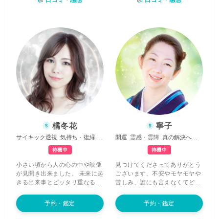
口コミ・感想
口コミ・感想
ざまな経験をしてまいりまし
ばにあり
ます。 「光」という言
た。 それらはすべて
魂の学び
で
葉を聞くと、くすぐったさやふ
あり、あなたと
同じ痛みを分か
わふわした感覚を抱かれる方も
ち合うための大切なプロセス
だ
いるでしょう。 その感覚を否定
ったと感じています。 だからこ
したくなる方もいるかもしれま
そ、いま不安や迷いの中にいる
せん。私も以前はそうでした。
あなたのお気持ちにも、丁寧に
お電話では、
ご自身では見えな
寄り添いたいと思っておりま
いと思い込んでいるその光
を拝
す。
運命の星の配置
や
カードが
見し、言葉にして声にのせてお
示す神秘的な導き
を通して、少
伝えしています。 この世界は体
しでも心が軽くなり、本来の輝
験するために存在すると言われ
きを取り戻して新たな一歩を踏
ます。 過去のことも含めて、す
み出せるよう、お手伝いをさせ
べてが必要な出来事だったので
ていただけたら幸いです。 どう
す。
ご自身を理解していくこと
ぞお気軽にご相談ください。
が、心をとても軽くして
くれま
橘冬花
寧子
す。 本来のご自身の光を発見す
サイキック透視
気持ち・復縁
的確で分かりやすい
開運
霊感・霊障
真の解決へと導く
るきっかけは、これからもきっ
といくつも訪れます。 このお電
待機中
待機中
話が、そのきっかけのひとつに
小さい頃から人の心の中や映像
見つけてくださってありがとう
なれたら嬉しいです。
が見聞き出来ました。 未来に起
ございます。不安やモヤモヤや
きる出来事とピッタリ重なるこ
苦しみ、誰にも言えなくてどう
とも多々あり、 未来や過去を行
していいかわからない事、これ
き来してることに気付き、 色々
らはどれも
たったひとつの小さ
予約・鑑定
予約・鑑定
な方との出逢いの中で、自分の
な気づきでご自身の力で解決し
能力をさらに開花して頂きまし
たり前に進めることがたくさん