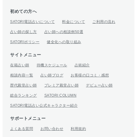
初めての方へ
SATORI電話占いについて
料金について
ご利用の流れ
占い師の探し方
占い師への相談例50選
SATORIポリシー
健全化への取り組み
サイトメニュー
在籍占い師
待機スケジュール
占術紹介
相談内容一覧
占い師ブログ
お客様の口コミ・感想
歴代殿堂占い師
プレミア殿堂占い師
デビュー占い師
総合ランキング
SATORI COLUMN
SATORI電話占い公式キャラクター紹介
サポートメニュー
よくある質問
お問い合わせ
利用規約