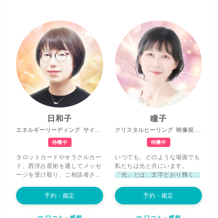
日和子
瞳子
エネルギーリーディング
サイキックタロット
クリスタルヒーリング
縁結び
映像視
チャネ
待機中
待機中
タロットカードやオラクルカー
いつでも、どのような場面でも
ド、西洋占星術を通してメッセ
私たちは光と共にいます。
ージを受け取り、ご相談者さま
「光」とは、文字どおり輝くあ
の
お気持ちに寄り添った鑑定
を
なた自身の光
であり、そうした
心がけています。 これまで私自
エネルギーの存在たちのことで
予約・鑑定
予約・鑑定
身も、恋愛、転職、職場での人
もあります。 どんなに
暗闇にい
間関係、結婚や離婚など、さま
るように感じる時でも、光はそ