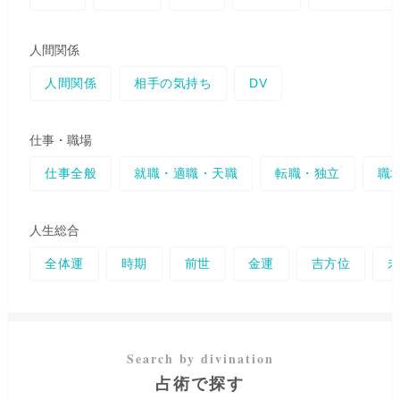
で抱え込まずに、どうぞ安心し
てお心の内をそのままお話しく
ださいね。
人間関係
人間関係
相手の気持ち
DV
仕事・職場
仕事全般
就職・適職・天職
転職・独立
職
人生総合
全体運
時期
前世
金運
吉方位
占術で探す