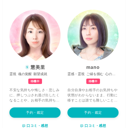
ようなものが浮かぶことがあり
な揺れや迷い
を感じ取りなが
ました。 当時は現実になるとは
ら、占術と併せて
潜在意識を丁
思えないような光景でしたが、
寧に読み解く鑑定
を行っていま
その小さな光を頼りに一歩ずつ
す。 表面的な結果だけでなく、
進んでいくうちに、気づけばそ
気づいていなかった本音や思い
の未来が現実となっていたので
込み
まで紐解いていきます。
相
す。 人生には、自分ひとりでは
手の気持ち、復縁や複雑なご
どれだけ考えても答えが見つか
縁、仕事や人間関係で言葉にで
らず、進むべき方向が分からな
きなかった違和感
。 どんな想い
くなる時があります。だからこ
も置き去りにせず、今の状況や
そ私は、
占いは未来を決めつけ
これからの流れを読み解きなが
るためのものではなく、幸せな
ら、
「今、どう関わると未来が
未来へ向かうための道しるべ
だ
変わるのか」
を具体的にお伝え
慧美里
mano
と考えています。 誰の心の中に
します。 無理に答えを急がせる
霊視
魂の覚醒
願望成就
霊感・霊視
ご縁を掴む
心のエネルギーを視る
も、
あなた様だけの美しく光る
ことはありません。
心と現実の
宝石のような輝きが必ず存在
し
両方に寄り添いながら、前へ進
待機中
待機中
ます。そして、ご自身の持つ輝
むための選択肢
を一緒に整理し
不安な気持ちや悔しさ・悲しみ
自分自身やお相手のお気持ちや
きに気づいた瞬間から、運命は
ていきます。 ここは、安心して
に、押しつぶされ逃げ出したく
状態がわからないまま、行動に
美しく動き出します。 私の鑑定
本音を出していい場所。 ひとり
なることや、お相手の気持ちが
移すことは誰でも難しいことで
のモットーは、
あなた様のお心
で抱え込まず、どうぞお声を聞
分からなくて、眠れない夜を過
すよね。 あとちょっとの勇気
に優しく寄り添い、少しでも前
かせてください。 心を込めて鑑
ごすことは誰にでもあります。
と、あなたの魅力の引き出し方
向きに、そして明るいお気持ち
定いたします。
予約・鑑定
予約・鑑定
でも一人で抱え込まずに、どう
を知ることで、状況は周りから
になっていただくこと
です。そ
か不安に押しつぶされないでく
変わっていくかもしれません。
のうえで、
あなた様の中にある
口コミ・感想
口コミ・感想
ださい。そんな時こそ私の力が
可能性や未来へ続く光を、一緒