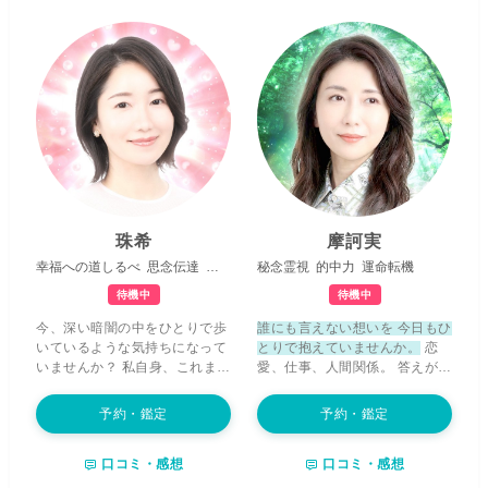
珠希
摩訶実
幸福への道しるべ
思念伝達
可能性を広げる
秘念霊視
的中力
運命転機
待機中
待機中
今、深い暗闇の中をひとりで歩
誰にも言えない想いを 今日もひ
いているような気持ちになって
とりで抱えていませんか。
恋
いませんか？ 私自身、これまで
愛、仕事、人間関係。 答えが見
の人生の中で、家族のこと、恋
えないまま頑張り続けるほど、
愛や結婚、仕事など、何度も立
心は静かに疲れていきます。
予約・鑑定
予約・鑑定
ち止まりたくなるような
苦しさ
「もう少し頑張らなきゃ」と自
や大きな壁に直面
してきまし
分の気持ちを後回しにしてきた
口コミ・感想
口コミ・感想
た。 そんな苦しい時期に、ふと
方も、少なくありません。 私
不思議と心の中に未来の情景の
は、あなたの
お声に表れる微細