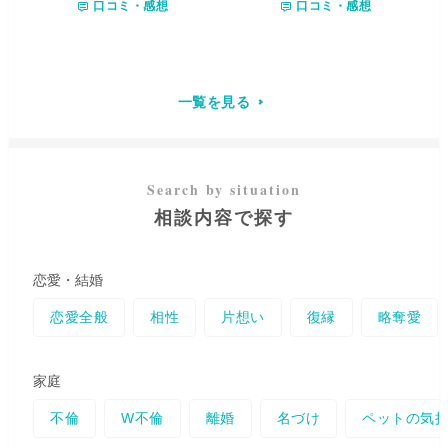
口コミ・感想
口コミ・感想
た。 生年月日をベースに透視し
ージを手掛かりに幸せ街道まで
ていきセッションしていき、ク
導いてまいります。 あなた様が
リアリングなど、ヒーリングも
過去世から繰り返してしまって
得意です。 自分の特別な力を皆
いる
【しがらみを解放】
して、
様の未来のために活用出来たら
未来世をご自身で創生していけ
と思います。 ※池袋占い館セレ
るようにお手伝いをさせてくだ
一覧を見る
ーネ在籍
さいね。 守護する存在は、
【よ
り早く幸せ街道へたどり着くた
めのメッセージ】
を伝えてきま
す。 これにより、運命の流れを
整えると共に、魂の成長に必要
な気付きを与えていきます。ど
相談内容で探す
うかご自身の幸せを願ってお受
け取りいただけると幸いです。
心身のエネルギーである魂の質
を高めることで守護との絆を強
恋愛・結婚
め、あなた様が自分らしく輝く
未来へと向かうよう心を込めて
恋愛全般
相性
片想い
復縁
略奪愛
鑑定させていただきます。 どう
ぞよろしくお願いします。
家庭
不倫
W不倫
離婚
名づけ
ペットの気