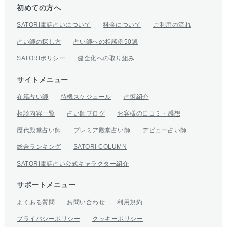
初めての方へ
SATORI電話占いについて
料金について
ご利用の流れ
占い師の探し方
占い師への相談例50選
SATORIポリシー
健全化への取り組み
サイトメニュー
在籍占い師
待機スケジュール
占術紹介
相談内容一覧
占い師ブログ
お客様の口コミ・感想
歴代殿堂占い師
プレミア殿堂占い師
デビュー占い師
総合ランキング
SATORI COLUMN
SATORI電話占い公式キャラクター紹介
サポートメニュー
よくある質問
お問い合わせ
利用規約
プライバシーポリシー
クッキーポリシー