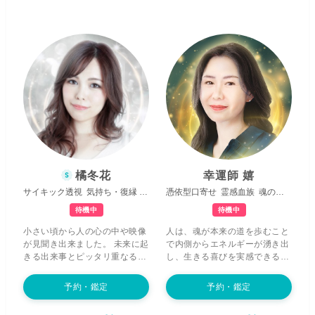
お役に立てれば嬉しいです。 霊
に見つけていく
お手伝いができ
界とあなた様をお繋げし、
魂の
ればと思っております。 どんな
視点からあなた様の現在の立ち
お悩みでもかまいません。私が
位置や現状などを霊視にて確認
そっとあなた様の心に寄り添
することで、本来の魂の在り方
い、幸せな未来へと向かう道の
を探ってまいります。
今あなた
りを、心を込めて伴走いたしま
様が不安に思っている様々な問
す。どうぞ安心してご相談くだ
題を、気持ちに寄り添いながら
さいね。
丁寧に紐解き、一つ一つ前へ進
むよう解決させていただきま
す。 また先祖から受け継いだ秘
宝の占術を用いて、魂の源にあ
る願望成就力を始めとする様々
な御力を潜在意識へインプット
橘冬花
幸運師 嬉
していき、
満開の花が咲き誇る
サイキック透視
気持ち・復縁
的確で分かりやすい
憑依型口寄せ
霊感血族
魂の成長
ように、あなた様の未来を好転
させていきます。
ありとあらゆ
待機中
待機中
ることが良い方向へ変化してい
小さい頃から人の心の中や映像
人は、魂が本来の道を歩むこと
くことを、実感していただける
が見聞き出来ました。 未来に起
で内側からエネルギーが湧き出
と思います。 どんなお悩みにも
きる出来事とピッタリ重なるこ
し、生きる喜びを実感できるよ
一筋の光が差し込むように、心
とも多々あり、 未来や過去を行
うになります。 私の鑑定では、
を込めて鑑定して参ります。 ど
き来してることに気付き、 色々
そんな魂の輝きを妨げる
悩みの
うぞ心のままにお話しください
予約・鑑定
予約・鑑定
な方との出逢いの中で、自分の
根源を明らか
にし、あなた様の
ね。
能力をさらに開花して頂きまし
魂と守護する存在からのメッセ