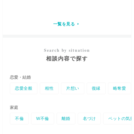
宇宙へ飛んで行ったり、光の見
ます。 あなたは、誰よりも大切
れに「普通」や幸せの形、善悪
え方が虹色になったりと、
受け
で、何よりも愛おしい存在で
の基準は違います。
あなただけ
継いだ霊力から不思議な体験を
す。 優しい心を持っているから
の在り方や個性に寄り添いなが
何度もしてきました。
これらは
こそ、時に傷つき、苦しんでし
ら全力で味方させて頂けたらと
高次元から私への大切なメッセ
まうこともあるでしょう。 けれ
一覧を見る
思っております。
どんなことで
ージと捉えており、定期的に神
ど、その涙や悲しみを手放し、
も必ずしっかり受け止めさせて
社、お寺、教会、霊山、滝行、
魂を曇らせていた苦しみを浄化
頂きますので、楽になりたい気
護摩焚き等を行い浄化や答え合
することで、
本来のあなたの輝
持ちになられたら思い出して頂
わせをして参りました。 修行を
きは、再び美しく光を放ち始め
けると嬉しいです。
重ね、この「力」を自分のもの
ます
。 どうかひとりで抱え込ま
にしてからは、ご相談者様のお
ないでください。 あなたが
もっ
相談内容で探す
声を頼りにダイレクトに繋が
と幸せを感じ、穏やかに笑顔で
り、より具体的に現状を視てき
過ごせるよう
、 私が心を込めて
ました。 貴方様のお気持ちに寄
お手伝いさせていただきます。
り添いながら、正しい光の導へ
恋愛・結婚
と繋がるお手伝いが出来ました
ら幸いです。 多角的に判断し、
恋愛全般
相性
片想い
復縁
略奪愛
高次の存在から今必要なメッセ
ージを受けとり貴方様にお伝え
してゆきます。 同時に遠隔ヒー
家庭
リングもさせていただいており
ます。 ご家族やご友人達には言
不倫
W不倫
離婚
名づけ
ペットの気
えない... そんなお悩みをお1人
で抱え込まずに、どうぞ安心し
てお心の内をそのままお話しく