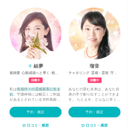
く・深くして自力で心地良く生
深く視ていきます。 あなた様の
きてゆく力を身につける」
その
人生の全てを変えることは出来
お手伝いを全力でさせて頂けた
ません。ですが、頑張っている
らと思います。 今立ち塞がって
のに上手くいかない方、落ち込
いる壁もはまり込んでしまって
んで前を向けない方、悔しい気
いる穴も、
必ず闇を抜けて光へ
持ちを抱えている方...今どんな
と向かう突破口があるはず
で
状況にいたとしても、私はいつ
す。 あなたが私をこうして見つ
でもあなた様の味方ですよ。 ご
けてくださったように、私も全
相談内容はどのようなことでも
力であなたの光をお探し致しま
大丈夫です。周りの誰にも話す
す。 お話を丁寧に伺うことでご
ことができないことでも、まず
自身の自己整理をお手伝いさせ
はお話しをお聞かせください。
て頂きながら、対象者様のお名
望む未来を手に入れることが出
結夢
瑠音
前などを頂いて霊感・霊視や西
来るよう、あなた様のことを一
複雑愛
心願成就へと導く
相手の気持ち
チャネリング
霊感・霊視
守護霊対話
洋占星術を主体にご希望に添い
番に願い誠心誠意占わせていた
ながら深く視させて頂きます。
だきます。幸せへの第一歩を共
待機中
待機中
わからないから怖かったり不安
に踏み出しましょう。
私は
先祖代々の霊感家系に生ま
あなたの望む未来は、あなた自
なことも、ひとつわかるだけで
れ
、守護神様には幅広くご利益
身の手で創り出すことができま
「なんだ、そんなことだったの
があるとされている市杵島姫命
す。 たとえ今、どんなに辛く苦
か」と、ふと肩の力が抜けてし
様(弁財天様)と龍神様がいらっ
しい気持ちでいっぱいでも、大
まうものです。 怖さや不安が取
しゃいます。幼き時より波乱万
丈夫。
今この瞬間から、意識と
れて自然に軽やかに自力で最善
予約・鑑定
予約・鑑定
丈で生きづらさを強く感じなが
行動を少しずつ変えていく
こと
を掴んで頂ける、そんな時間に
らも、金の光が突然部屋の中に
で、 未来は必ず、
光と喜びに満
なることを目指しております。
口コミ・感想
口コミ・感想
降ってきたり、自分自身が突然
ち溢れたもの
へと変わっていき
一人一人の命の数だけ、それぞ