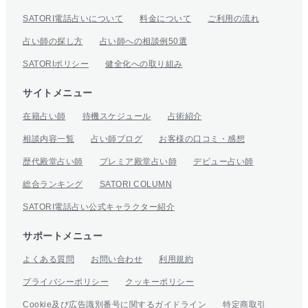
SATORI電話占いについて
料金について
ご利用の流れ
占い師の探し方
占い師への相談例50選
SATORIポリシー
健全化への取り組み
サイトメニュー
在籍占い師
待機スケジュール
占術紹介
相談内容一覧
占い師ブログ
お客様の口コミ・感想
歴代殿堂占い師
プレミア殿堂占い師
デビュー占い師
総合ランキング
SATORI COLUMN
SATORI電話占い公式キャラクター紹介
サポートメニュー
よくある質問
お問い合わせ
利用規約
プライバシーポリシー
クッキーポリシー
Cookie及び広告識別番号に関するガイドライン
特定商取引