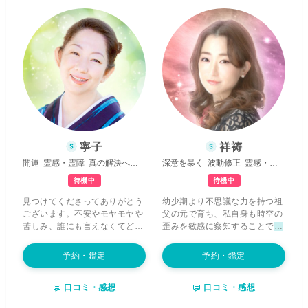
どにおいて、魂の声や感情の奥
いる
【しがらみを解放】
して、
深くに寄り添いながら、スピリ
未来世をご自身で創生していけ
チュアルな直感力を活かして、
るようにお手伝いをさせてくだ
あなたが抱える声なき声にも共
さいね。 守護する存在は、
【よ
感し、癒しと希望を引き出すお
り早く幸せ街道へたどり着くた
手伝いができれば嬉しく思いま
めのメッセージ】
を伝えてきま
す。 これまで多くの方から
「鑑
す。 これにより、運命の流れを
定後に心が軽くなり、笑顔を取
整えると共に、魂の成長に必要
り戻せた」「不安が吹き飛んで
な気付きを与えていきます。ど
元気が出た」
との声をいただい
うかご自身の幸せを願ってお受
ており、明るい雰囲気で寄り添
け取りいただけると幸いです。
うスタイルに定評があります。
心身のエネルギーである魂の質
寧子
祥祷
あなたの魂が再び平安と調和へ
を高めることで守護との絆を強
開運
霊感・霊障
真の解決へと導く
深意を暴く
波動修正
霊感・霊視
と向かえるよう、心より伴走い
め、あなた様が自分らしく輝く
たしますので、どうぞお気軽
未来へと向かうよう心を込めて
待機中
待機中
に、楽なお気持ちでご相談くだ
鑑定させていただきます。 どう
見つけてくださってありがとう
幼少期より不思議な力を持つ祖
さい。
ぞよろしくお願いします。
ございます。不安やモヤモヤや
父の元で育ち、私自身も時空の
苦しみ、誰にも言えなくてどう
歪みを敏感に察知することで
他
していいかわからない事、これ
の人には感じ取れない存在を視
らはどれも
たったひとつの小さ
たり、予知したことが現実世界
予約・鑑定
予約・鑑定
な気づきでご自身の力で解決し
で起きたり
と、不思議な環境で
たり前に進めることがたくさん
育ってきました。 私は声から波
口コミ・感想
口コミ・感想
あります。
「ご自身の問題をご
動を感じとり、あなた様の
心の
自身の力で解決し、視野を広
裏側にある「本当の気持ち」
を