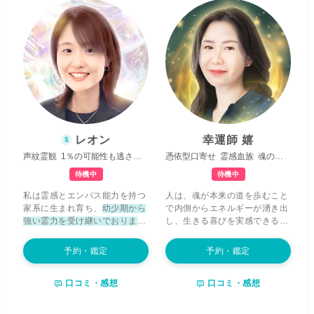
レオン
幸運師 嬉
声紋霊観
1％の可能性も逃さない
元気になれる鑑定
憑依型口寄せ
霊感血族
魂の成長
待機中
待機中
私は霊感とエンパス能力を持つ
人は、魂が本来の道を歩むこと
家系に生まれ育ち、
幼少期から
で内側からエネルギーが湧き出
強い霊力を受け継いでおりま
し、生きる喜びを実感できるよ
す。
受け継いだ能力を使用し、
うになります。 私の鑑定では、
ライトワーカーとしてあなたの
そんな魂の輝きを妨げる
悩みの
予約・鑑定
予約・鑑定
心に寄り添い、明るい未来へと
根源を明らか
にし、あなた様の
導く、
「元気になる鑑定」をモ
魂と守護する存在からのメッセ
口コミ・感想
口コミ・感想
ットー
に、心にエネルギーを届
ージを手掛かりに幸せ街道まで
ける事ができれば幸いです。 恋
導いてまいります。 あなた様が
愛・人間関係・人生の分岐点な
過去世から繰り返してしまって