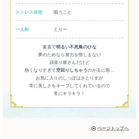
ストレス発散
唄うこと
一人称
とりー
素直で
明るい不死鳥のひな
夢のためなら努力を惜しまない
頑張り屋さんだけど
熱くなりすぎて
空回りしちゃう
のが玉に瑕…
お気に入りのしっぽはさとりすが
常に美しさをキープしてくれているので
常にキラキラ！
ページトップへ