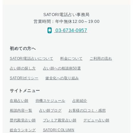
SATORI電話占い事務局
営業時間：年中無休12:00～19:00
03-6734-0957
初めての方へ
SATORI電話占いについて
料金について
ご利用の流れ
占い師の探し方
占い師への相談例50選
SATORIポリシー
健全化への取り組み
サイトメニュー
在籍占い師
待機スケジュール
占術紹介
相談内容一覧
占い師ブログ
お客様の口コミ・感想
歴代殿堂占い師
プレミア殿堂占い師
デビュー占い師
総合ランキング
SATORI COLUMN