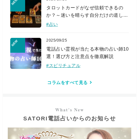
タロットカードがなぜ信頼できるの
か？～迷いを晴らす自分だけの道しる
べ～
#占い
2025/09/25
電話占い霊視が当たる本物の占い師10
選！選び方と注意点を徹底解説
#スピリチュアル
コラムをすべて見る
SATORI電話占いからのお知らせ