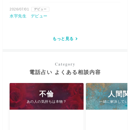
2026/07/01
デビュー
水宇先生 デビュー
もっと見る
電話占い よくある相談内容
不倫
人間
あの人の気持ちは本物？
一緒に解決してい