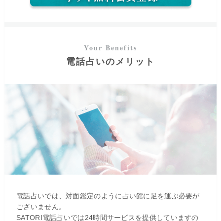
電話占いのメリット
電話占いでは、対面鑑定のように占い館に足を運ぶ必要が
初回最大3,100円分無料
ログイン
ございません。
SATORI電話占いでは24時間サービスを提供していますの