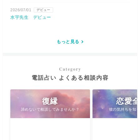
2026/07/01
デビュー
水宇先生 デビュー
もっと見る
電話占い よくある相談内容
復縁
恋愛
諦めないで相談してみませんか？
彼の気持ちを知