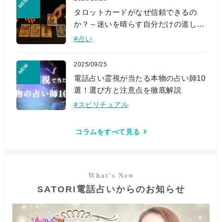
タロットカードがなぜ信頼できるの
か？～迷いを晴らす自分だけの道しる
べ～
#占い
2025/09/25
電話占い霊視が当たる本物の占い師10
選！選び方と注意点を徹底解説
#スピリチュアル
コラムをすべて見る
SATORI電話占いからのお知らせ