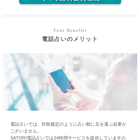
電話占いのメリット
電話占いでは、対面鑑定のように占い館に足を運ぶ必要が
初回最大3,100円分無料
ログイン
ございません。
SATORI電話占いでは24時間サービスを提供していますの