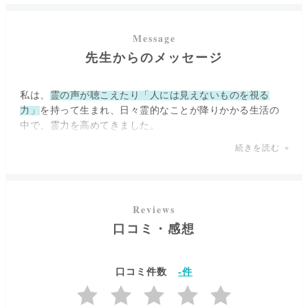
れることでしょう。
先生からのメッセージ
私は、
霊の声が聴こえたり「人には見えないものを視る
力」
を持って生まれ、日々霊的なことが降りかかる生活の
中で、霊力を高めてきました。
ある時、とある霊能力者の方にお会いしたことで私の持っ
続きを読む
ている力が「強烈な力」だと知り、そのことがキッカケで
占い師の道へ進むこととなりました。
占い師になってからは
「未来は明るく変えられる」
をモッ
トーに活動しておりますので、困難な恋愛や復縁のご相
口コミ・感想
談・人生や仕事への不安など、
どのような内容でも叶わな
いと決めつけず
に、まずはご相談くださいね。
口コミ件数
-
件
恋愛のご相談の場合、
「運命を感じたのに何故か別れてしまった」