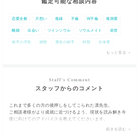
鑑定可能な相談内容
恋愛全般
片想い
復縁
不倫
W不倫
複雑愛
離婚
出会い
ツインソウル
ソウルメイト
前世
相手の浮気
婚期
運命の相手
時期
全体運
もっと見る
宿命
仕事全般
就職・適職・天職
転職・独立
職場の人間関係
金運
未来予知
人間関係
相手の気持ち
霊障
DV
事業・経営相談
トラウマ
スタッフからのコメント
人生
相性
結婚
パワースポット
復活愛
縁結び
これまで多くの方の後押しをしてこられた凛先生。
ご相談者様がより成就に近づけるよう、現状を読み解き今
後に向けてのアドバイスを教えてくださいます。
出口の見えない複雑なお悩みに対しても歯切れよくはっき
続きを読む
りとお伝えくださるメッセージはあなたの背中を押してく