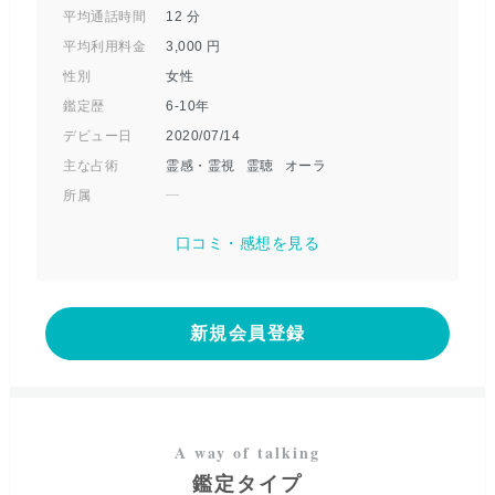
平均通話時間
12
分
平均利用料金
3,000
円
性別
女性
鑑定歴
6-10年
デビュー日
2020/07/14
主な占術
霊感・霊視
霊聴
オーラ
所属
口コミ・感想を見る
新規会員登録
鑑定タイプ