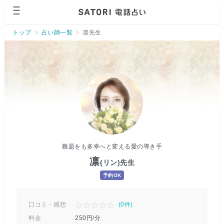
トップ
占い師一覧
凛先生
難題をも多幸へと変える愛の導き手
凛
(リン)
先生
予約OK
口コミ・感想
(
0
件)
料金
250
円/分