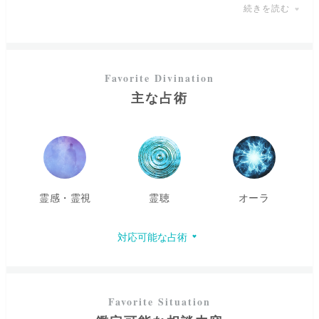
が、伏せたい場合は本名でなくても占うことが出来ますの
続きを読む
で、差支えのない範囲でお教えくださいね。
次に、お悩みや今のあなた様の状況をお教えください。お
話をお伺いすることで霊視をする際に「ピント」が合いや
すくなり、
映像だけでなく、匂いを感じることができる
場
合がございます。また、口寄せを行うイタコさんのよう
主な占術
に、
憑依されて勝手に言葉を口走る
こともございますの
で、その際は驚かずにお聞きくださいね。
先にお伝えしたこと以外にも、
守護霊や自動書記によりメ
ッセージやキーワードを受け取る
ことがございます。受け
取ったものは「あなた様に必要なアドバイス」として包み
霊感・霊視
霊聴
オーラ
隠さずお伝えしております。
会話の中で湧いた疑問や気になることがありましたら、些
対応可能な占術
細な事でも大丈夫ですのでお気軽にご質問くださいね。
あなた様の願望を成就へと導く
ことが出来るよう、全力で
サポートさせていただきます。