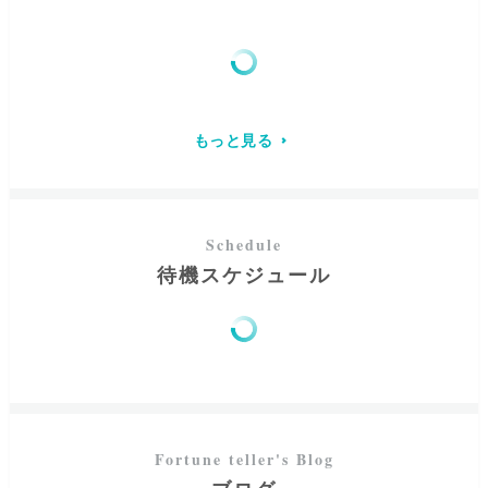
「出逢ってすぐの彼（彼女）に、強烈に惹かれてしまっ
た」
「彼（彼女）の事が大好きすぎて苦しい」
「運命の人にまだ出逢っていない気がする」
もっと見る
というようなことを感じる場合があるかと思います。
それは
「あなた様と前世から強い繋がりのある存在」
の可
能性があり、実際はどうか…ということも占っていくこと
ができますので、気になる方はお声がけくださいね。
今、先が見えず不安の中にいたとしても、行動次第でこれ
待機スケジュール
からの流れを変えることが出来ます。まずは、勇気を出し
てお話してみてくださいね。
あなた様の
心・未来を明るい状態へ
と変えていけるよう心
がけ、アドバイスをお伝えいたします。