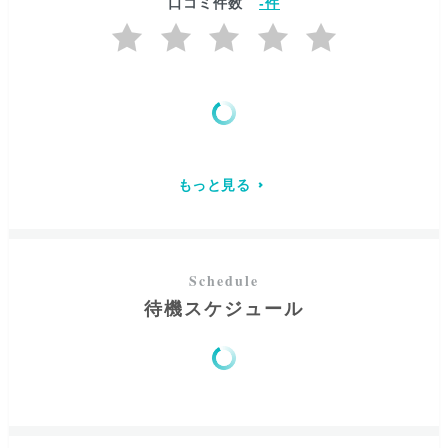
口コミ件数
-
件
力であなたの光をお探し致します。
お話を丁寧に伺うことでご自身の自己整理をお手伝いさせ
て頂きながら、対象者様のお名前などを頂いて霊感・霊視
や西洋占星術を主体にご希望に添いながら深く視させて頂
きます。
わからないから怖かったり不安なことも、ひとつわかるだ
もっと見る
けで「なんだ、そんなことだったのか」と、ふと肩の力が
抜けてしまうものです。
怖さや不安が取れて自然に軽やかに自力で最善を掴んで頂
ける、そんな時間になることを目指しております。
一人一人の命の数だけ、それぞれに「普通」や幸せの形、
待機スケジュール
善悪の基準は違います。
あなただけの在り方や個性に寄り
添いながら全力で味方させて頂けたらと思っております。
どんなことでも必ずしっかり受け止めさせて頂きますの
で、楽になりたい気持ちになられたら思い出して頂けると
嬉しいです。