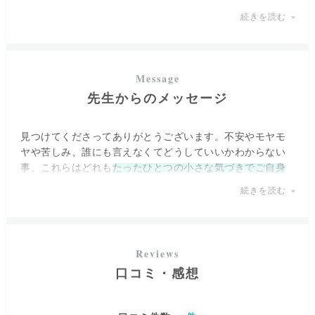
ます。
続きを読む
お名前を頂く事で個々の魂に溶け込んでゆき、ご自身やお
相手様のルーツを辿ってゆきます。
今の恋愛に悩んでいたつもりが、解決への鍵は別の場所に
あった等、
魂の奥底にある問題を捉え、真の解決へと導き
先生からのメッセージ
ます。
ご自身に気づきを与えながら導いてくださるため、気が付
見つけてくださってありがとうございます。不安やモヤモ
けば恋愛だけではなく仕事や人間関係、家族関係など
全体
ヤや苦しみ、誰にも言えなくてどうしていいかわからない
的に全てが好転するようになった実績が多数あり
、そのお
事、これらはどれも
たったひとつの小さな気づきでご自身
力はお墨付きでございます。
の力で解決したり前に進めることがたくさんあります。
続きを読む
「ご自身の問題をご自身の力で解決し、視野を広く・深く
して自力で心地良く生きてゆく力を身につける」
そのお手伝いを全力でさせて頂けたらと思います。
口コミ・感想
今立ち塞がっている壁もはまり込んでしまっている穴も、
必ず闇を抜けて光へと向かう突破口があるはず
です。
あなたが私をこうして見つけてくださったように、私も全