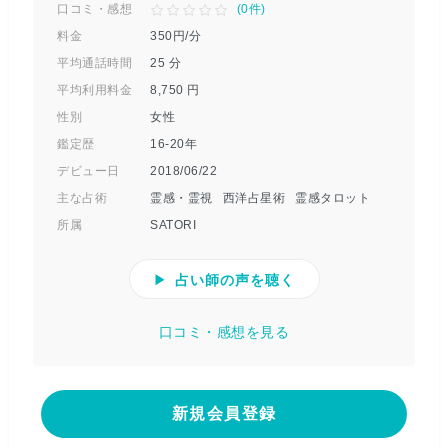
口コミ・感想
(
0
件)
料金
350
円/分
平均通話時間
25
分
平均利用料金
8,750
円
性別
女性
鑑定歴
16-20年
デビュー日
2018/06/22
主な占術
霊感・霊視
西洋占星術
霊感タロット
所属
SATORI
占い師の声を聴く
口コミ・感想を見る
新規会員登録