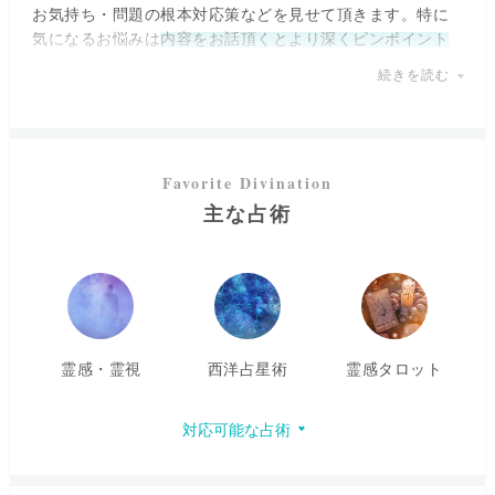
お気持ち・問題の根本対応策などを見せて頂きます。特に
気になるお悩みは
内容をお話頂くとより深くピンポイント
でお伝えできる
ことと思います。
続きを読む
映像よりも心理・情感を辿ることが得意です。
お喜び頂けている分野としては
・介護や親子兄弟姉妹・親戚関係を含む複雑な家庭問題
・ハンディ・不登校・いじめを含む育児
・仕事に関するあらゆるご相談
主な占術
・人生そのものに関する深いお話
・カジュアルではない心霊・スピリチュアル関連
・共に暮らす動植物さん・器物や土地・家に関して
・同性間を含む複雑な恋愛・夫婦問題・対人関係
・誰にも言えずに胸にある秘密や苦しいこと
↑
霊感・霊視
西洋占星術
霊感タロット
これらが多くになりますが、もちろんそれ以外でも是非ど
うぞ。
対応可能な占術
ご希望があればエネルギーの状態を見せて頂き
開運しやす
くなるように気の道浄化(クレンジング)
をさせて頂きます。