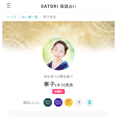
トップ
占い師一覧
寧子先生
光を見つけ闇を祓う
寧子
(ネコ)
先生
待機中
9
獲得バッジ