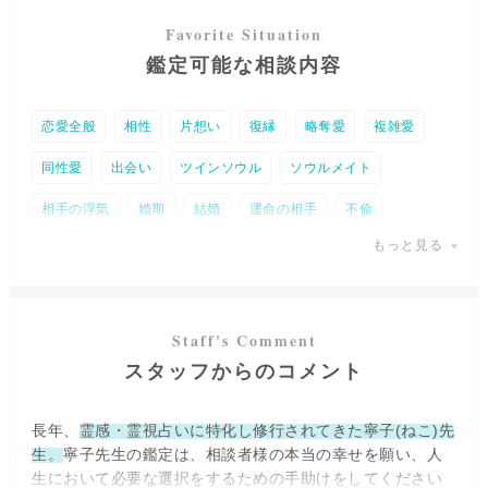
気の道をきれいにするとご自身本来の力で開運しやすくな
ったりパワースポットのエネルギーもよりたくさん受け取
りやすくなります。
鑑定可能な相談内容
西洋占星術では西暦の生年月日・出生時間・出生地を判る
範囲で頂いて、
ご自身やお相手の細やかな性格や素質・適
恋愛全般
相性
片想い
復縁
略奪愛
複雑愛
性分析好みのタイプ・アプローチ法幸せにしてくれる相手
同性愛
出会い
ツインソウル
ソウルメイト
のタイプなどをお伝え
致します。こちらを霊感・霊視の裏
付けとしてお伝えしてよりご安心頂けることも可能です。
相手の浮気
婚期
結婚
運命の相手
不倫
迅速かつ丁寧でお気持ちに寄り添う真摯な鑑定を心がけて
もっと見る
W不倫
離婚
名づけ
ペットの気持ち
子育て
おります。
お客様のご鑑定内容によりゆっくりじっくり深くお伺いす
人間関係
相手の気持ち
DV
仕事全般
ることご負担内容簡潔にまとめますことどちらのご希望に
就職・適職・天職
転職・独立
職場の人間関係
もご満足いただけるよう努めてゆきたいです。
スタッフからのコメント
事業・経営相談
全体運
時期
前世
金運
あなたの願いが叶いますよう心からお祈りさせて頂けると
嬉しいです。
未来予知
宿命
霊障
トラウマ
人生
長年、
霊感・霊視占いに特化し修行されてきた寧子(ねこ)先
生。
寧子先生の鑑定は、相談者様の本当の幸せを願い、人
パワースポット
復活愛
生において必要な選択をするための手助けをしてください