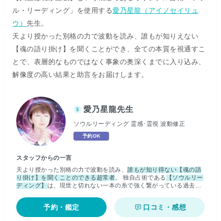
ル・リーディング」を使用する
愛乃星龍（アイノセイリュ
ウ）
先生。
天より授かった別格の力で波動を読み、誰もが知りえない
【魂の語り掛け】を聞くことができ、全ての本質を視通すこ
とで、表層的なものではなく事象の奥深くまでに入り込み、
解像度の高い結果と助言をお届けします。
愛乃星龍先生
ソウルリーディング 霊感･霊視 波動修正
予約OK
スタッフからの一言
天より授かった別格の力で波動を読み、
誰もが知り得ない【魂の語
り掛け】を聞くことのできる超常者
。 独自占術である
【ソウルリー
ディング】
は、現世と切れない一本の糸で強く繋がっている過去世
を読み解くことで、人々が魂レベルで望む本当の幸せと道筋を導き
出します。 全ての本質を視通すことで、表層的なものではなく事象
予約・鑑定
口コミ・感想
の奥深くまでに入り込み、解像度の高い結果と助言を提示。 そこで
今までにない
【新たな気付き】
を得るとともに、
”心から腑に落ち