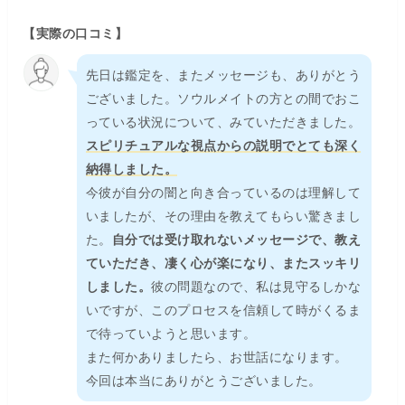
る、納得の瞬間”
を体感できます。 だからこそ、どのようなお悩み
でも愛乃星龍先生の鑑定は全ての根底に精通し、お客様の
迷いを断
【実際の口コミ】
ち、停滞を解き、望む先へ
と導いてくださるでしょう。 そして、誰
よりもお客様目線となって優しく背中を押してくれる
【愛の鑑定】
へ、ぜひお進みください。
先日は鑑定を、またメッセージも、ありがとう
ございました。ソウルメイトの方との間でおこ
っている状況について、みていただきました。
スピリチュアルな視点からの説明でとても深く
納得しました。
今彼が自分の闇と向き合っているのは理解して
いましたが、その理由を教えてもらい驚きまし
た。
自分では受け取れないメッセージで、教え
ていただき、凄く心が楽になり、またスッキリ
しました。
彼の問題なので、私は見守るしかな
いですが、このプロセスを信頼して時がくるま
で待っていようと思います。
また何かありましたら、お世話になります。
今回は本当にありがとうございました。