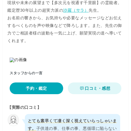
現状や未来の展望まで【多次元を視通す千里眼】の霊能者。
鑑定歴30年以上の超実力派の
沙羅（サラ）
先生。
お名前の響きから、お気持ちや必要なメッセージなどお伝え
するべくものを声や映像などで降ろします。また、先生の御
力でご相談者様の波動を一気に上げ、願望実現の道へ導いて
くれます。
スタッフからの一言
予約・鑑定
口コミ・感想
【実際の口コミ】
とても素早くて凄く深く視えていらっしゃいま
す。
子供達の事、仕事の事、悪循環に陥らない