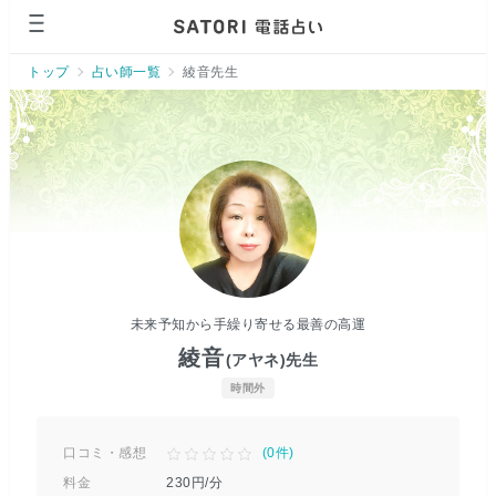
ページの先頭です。
トップ
占い師一覧
綾音先生
未来予知から手繰り寄せる最善の高運
綾音
(アヤネ)
先生
時間外
口コミ・感想
(
0
件)
料金
230
円/分