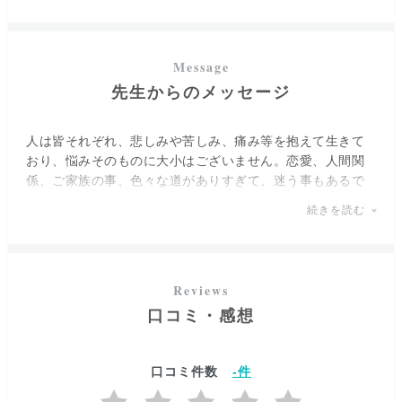
得意としており、不倫や復縁などの複雑な恋愛はもちろ
ん、職場や友人との対人関係でお悩みの方にもおすすめの
先生です。
先生からのメッセージ
実直なお人柄で、嘘偽りのないクリアな鑑定をされる綾音
先生。“今、この瞬間を変えたい”と強く願う方は、一度お話
してみてはいかかでしょうか。
人は皆それぞれ、悲しみや苦しみ、痛み等を抱えて生きて
おり、悩みそのものに大小はございません。恋愛、人間関
係、ご家族の事、色々な道がありすぎて、迷う事もあるで
しょう。
続きを読む
私もお客様と同じように悩み、出口のない長い道を誰にも
相談できずに歩いてきた時がありました。
とても辛い思いをしながらでも“今”努力されている事は、決
口コミ・感想
して無駄にはなりません。「今をどう乗り越えるか」「ど
うなりたいか」という選ぶ道によって、すぐには形に表れ
なくても、未来を変えていくことができます。
口コミ件数
-
件
明るい未来へと歩いていけるように“今”歩むべき道を見つけ