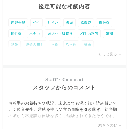
鑑定可能な相談内容
恋愛全般
相性
片想い
復縁
略奪愛
複雑愛
同性愛
出会い
縁結び・縁切り
相手の浮気
婚期
結婚
運命の相手
不倫
W不倫
離婚
もっと見る
ペットの気持ち
子育て
人間関係
相手の気持ち
DV
仕事全般
就職・適職・天職
転職・独立
職場の人間関係
事業・経営相談
全体運
時期
スタッフからのコメント
金運
未来予知
霊障
トラウマ
パワースポット
復活愛
お相手のお気持ちや状況、未来までも深く鋭く読み解いて
いく綾音先生。霊感を持つ父方の血筋を引き継ぎ、幼少期
の頃から不思議な体験を多くご経験されてきたそうです。
続きを読む
綾音先生の持つ特異な御力は、特に“感情を受け取る”ことを