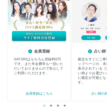
会員登録
占い師
SATORIはもちろん登録料0円
鑑定をすぐにご希
です。また年会費等も一切いた
ップページの、本
だいておりませんので安心して
表示されている
【
ご利用いただけます。
い師よりお選びい
に鑑定が可能とな
す。
会員登録はこちら
占い師の探