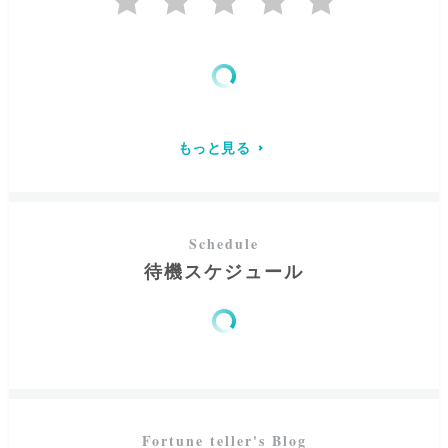
られるように、貴方の御心に寄り添い、お話しさせていた
だきます。
誰にでも幸せに満ち足りた未来は待っています。
ご縁を大切に。お客様のお悩みが少しでも晴れて、笑顔に
もっと見る
なっていただけるように、誠心誠意鑑定いたします。
心に溜めてあるお気持ちを聞かせてください。
いつでも、お電話お待ちしております。
待機スケジュール