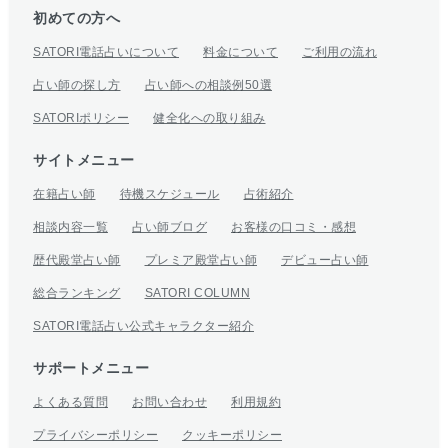
初めての方へ
SATORI電話占いについて
料金について
ご利用の流れ
占い師の探し方
占い師への相談例50選
SATORIポリシー
健全化への取り組み
サイトメニュー
在籍占い師
待機スケジュール
占術紹介
相談内容一覧
占い師ブログ
お客様の口コミ・感想
歴代殿堂占い師
プレミア殿堂占い師
デビュー占い師
総合ランキング
SATORI COLUMN
SATORI電話占い公式キャラクター紹介
サポートメニュー
よくある質問
お問い合わせ
利用規約
プライバシーポリシー
クッキーポリシー