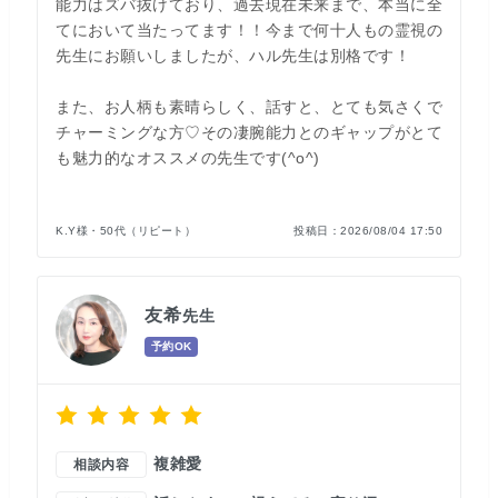
能力はズバ抜けており、過去現在未来まで、本当に全
てにおいて当たってます！！今まで何十人もの霊視の
先生にお願いしましたが、ハル先生は別格です！
また、お人柄も素晴らしく、話すと、とても気さくで
チャーミングな方♡その凄腕能力とのギャップがとて
も魅力的なオススメの先生です(^o^)
K.Y様・50代（リピート）
投稿日：
2026/08/04 17:50
友希
先生
予約OK
複雑愛
相談内容