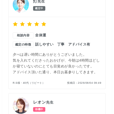
灯
先生
鑑定中
全体運
相談内容
話しやすい
丁寧
アドバイス有
鑑定の特徴
夕べは遅い時間にありがとうございました。
気を入れてくださったおかげが、今朝は4時間ほどし
か寝ていないのにとても目覚めが良かったです。
アドバイス頂いた通り、本日お墓参りしてきます。
R.S様・40代（リピート）
投稿日：
2026/08/04 09:49
レオン
先生
待機中