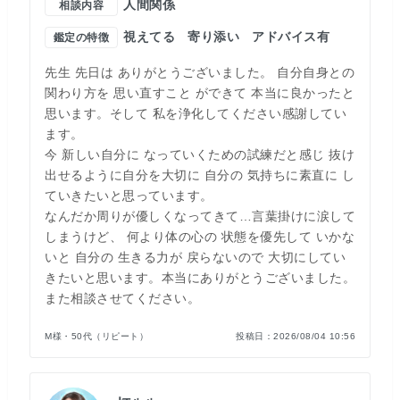
人間関係
相談内容
視えてる
寄り添い
アドバイス有
鑑定の特徴
先生 先日は ありがとうございました。 自分自身との
関わり方を 思い直すこと ができて 本当に良かったと
思います。そして 私を浄化してください感謝してい
ます。
今 新しい自分に なっていくための試練だと感じ 抜け
出せるように自分を大切に 自分の 気持ちに素直に し
ていきたいと思っています。
なんだか周りが優しくなってきて…言葉掛けに涙して
しまうけど、 何より体の心の 状態を優先して いかな
いと 自分の 生きる力が 戻らないので 大切にしてい
きたいと思います。本当にありがとうございました。
また相談させてください。
M様・50代（リピート）
投稿日：
2026/08/04 10:56