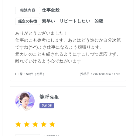
仕事全般
相談内容
素早い
リピートしたい
的確
鑑定の特徴
ありがとうございました！
仕事のこも参考にします。あとはどう進むか自分次第
ですね(^-^)よき仕事になるよう頑張ります。
元カレのことも縁きれるようにすこしづつ反応せず、
離れていけるよう心でねがいます
H.I様・50代（初回）
投稿日：
2026/08/04 11:01
龍呼
先生
予約OK