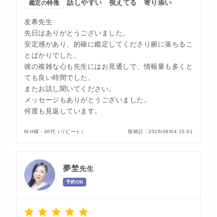
話しやすい
視えてる
寄り添い
鑑定の特徴
友希先生
先日はありがとうございました。
安定感があり、的確に鑑定してくださり腑に落ちるこ
とばかりでした。
彼の複雑な心も先生にはお見通しで、情報量も多くと
ても良い時間でした。
またお話し聞いてください。
メッセージもありがとうございました。
何度も見返しています。
M.H様・40代（リピート）
投稿日：
2026/08/04 15:01
夢埜
先生
予約OK