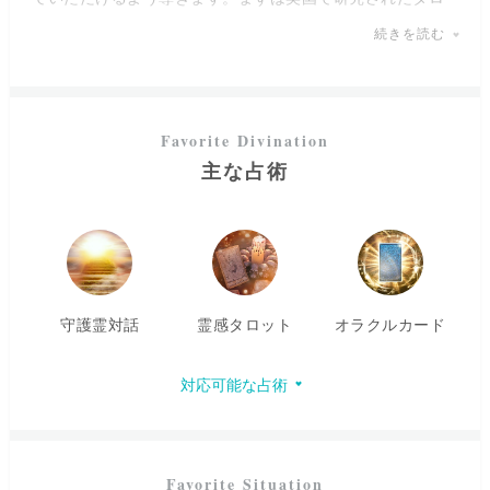
ットカードやオラクルカードを使って、あなたの未来への
続きを読む
道筋を一緒に読み解いていきましょう。
さらに、3代先までの親子関係の流れを紐解くことで、家系
や先祖から受け継がれたエネルギーの流れを読み解き、
あ
なたの人生に影響を与えているパターンや、新たな未来の
才能を見つけていきます。
主な占術
きっと心の疲れや溢れる感情を解放し、心を軽くすること
で、新しい視点や可能性が見えてくるはずです。
鑑定中はリラックスしていただけるように心がけています
ので、恋愛、人間関係、スピリチュアルな導きなどどんな
守護霊対話
霊感タロット
オラクルカード
小さなことでもお気軽にご相談ください。
私があなたの新しい一歩を踏み出すためのお力になれれば
対応可能な占術
幸いです。