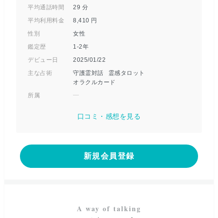
平均通話時間
29
分
平均利用料金
8,410
円
性別
女性
鑑定歴
1-2年
デビュー日
2025/01/22
主な占術
守護霊対話
霊感タロット
オラクルカード
所属
口コミ・感想を見る
新規会員登録