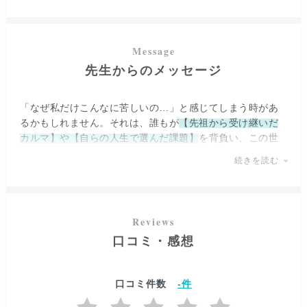
1600通りにもなる解釈をSk。先生が深くリーディングし、
お客様のお悩みを解決へと導きます。
鑑定では、お客様を守る5人の守護霊様お一人お一人が「今
先生からのメッセージ
の状況になった原因、背景」をカードを介して教えてくだ
さるのだそう。
その結果に
恋の成就法
を添えて教えてくださるので、安心
「なぜ私だけこんなに苦しいの…」と感じてしまう時があ
してお電話をかけてみてくださいね。
るかもしれません。それは、誰もが
【先祖から受け継いだ
カルマ】や【自らの人生で選んだ課題】
を背負い、この世
「復縁しました！」「彼からプロポーズされました！」
に生まれてきているからです。
続きを読む
「周りの人には言えない関係の彼とまた会うことができま
した」といった嬉しいお声を多くいただいている、
うまく
でも大丈夫。あなたは一人ではありませんよ。いつもあな
いかない時こそ頼っていただきたい実力派占い師
です。
たのそばに
守護霊様のような存在がいて、そっと見守り、
導いてくれています。
恋愛に限らず『今の自分がもっと輝くために必要なこと』
を知りたい方は、スピリットガイドと深く繋がりのある
口コミ・感想
「運命」は決められたものではないのです。誰もが無限の
Sk。先生からのメッセージを是非お受け取りください。
可能性を秘めた「光の鍵」を持っています。
口コミ件数
-
件
もしかしたら、あなたは周りの期待に応えようと頑張りす
ぎたり、本当の気持ちを押し殺してしまっていませんか？