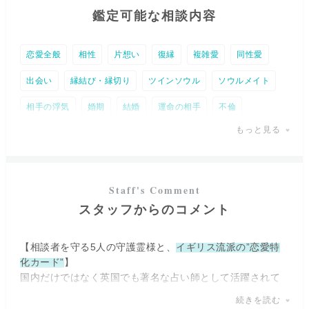
鑑定可能な相談内容
恋愛全般
相性
片想い
復縁
複雑愛
同性愛
出会い
縁結び・縁切り
ツインソウル
ソウルメイト
相手の浮気
婚期
結婚
運命の相手
不倫
もっと見る
W不倫
離婚
人間関係
相手の気持ち
DV
仕事全般
就職・適職・天職
転職・独立
職場の人間関係
事業・経営相談
全体運
時期
スタッフからのコメント
金運
未来予知
トラウマ
人生
復活愛
【相談者を守る5人の守護霊様と、
イギリス流派の”恋愛特
化カード”
】
国内だけではなく英国でも著名な占い師として活躍されて
いるお師匠様直伝【6方向タロット】を用いた、
特に恋愛の
続きを読む
お悩みを抱えた方にオススメしたい鑑定スタイル。