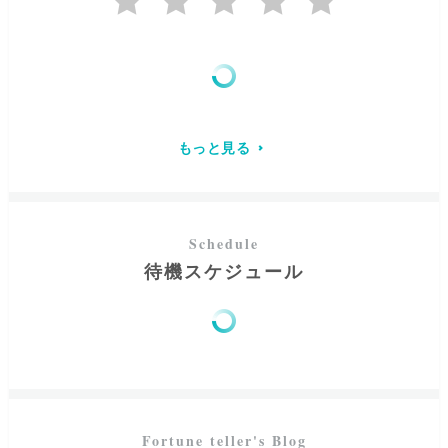
私はそんな
あなたの中の眠る力に気づき、引き出すお手伝
い
をします。
どんな些細なことでも、あなたの心の内を話してくださ
い。一緒に次の一手を見つけ、より輝ける未来を創りまし
ょう。
もっと見る
待機スケジュール