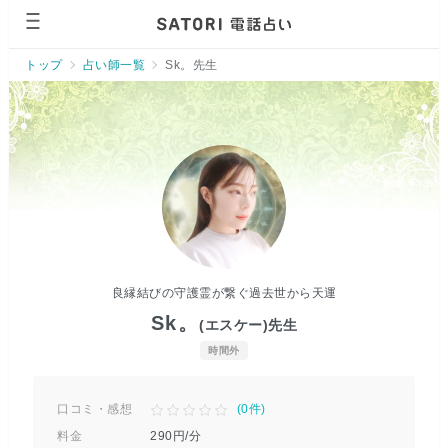
トップ
占い師一覧
Sk。先生
良縁結びの守護霊が繋ぐ過去世から天運
Sk。
(エスケー)
先生
時間外
口コミ・感想
(
0
件)
料金
290
円/分