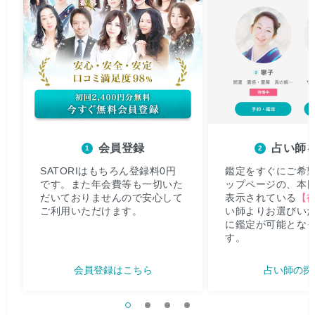
会員登録
占い師
SATORIはもちろん登録料0円
鑑定をすぐにご希
です。また年会費等も一切いた
ップページの、本
だいておりませんので安心して
表示されている
【
ご利用いただけます。
い師よりお選びい
に鑑定が可能とな
す。
会員登録はこちら
占い師の探