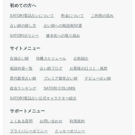
初めての方へ
SATORI電話占いについて
料金について
ご利用の流れ
占い師の探し方
占い師への相談例50選
SATORIポリシー
健全化への取り組み
サイトメニュー
在籍占い師
待機スケジュール
占術紹介
相談内容一覧
占い師ブログ
お客様の口コミ・感想
歴代殿堂占い師
プレミア殿堂占い師
デビュー占い師
総合ランキング
SATORI COLUMN
SATORI電話占い公式キャラクター紹介
サポートメニュー
よくある質問
お問い合わせ
利用規約
プライバシーポリシー
クッキーポリシー