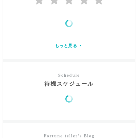
家庭の問題から仕事、事業相談、人間関係」など、幅広く
鑑定
させていただきます。
人生は一度きりの長い旅。誰しも道しるべが必要な時があ
ります。
そんな時、私の占いを通してお客様が仕合わせ(幸せ)を手に
もっと見る
入れるお手伝いが出来れば幸いです。
紫羅碧-Siraki-
待機スケジュール