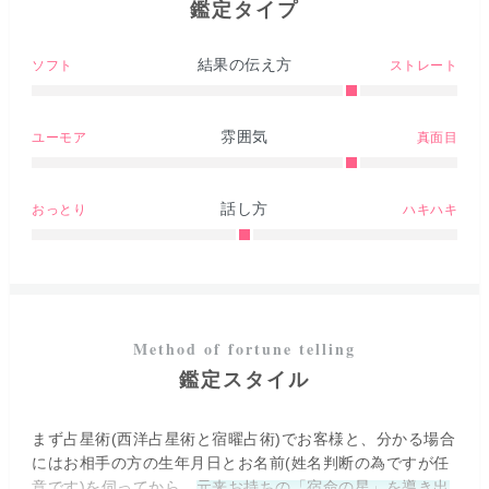
鑑定タイプ
結果の伝え方
ソフト
ストレート
雰囲気
ユーモア
真面目
話し方
おっとり
ハキハキ
鑑定スタイル
まず占星術(西洋占星術と宿曜占術)でお客様と、分かる場合
にはお相手の方の生年月日とお名前(姓名判断の為ですが任
意です)を伺ってから、
元来お持ちの「宿命の星」を導き出