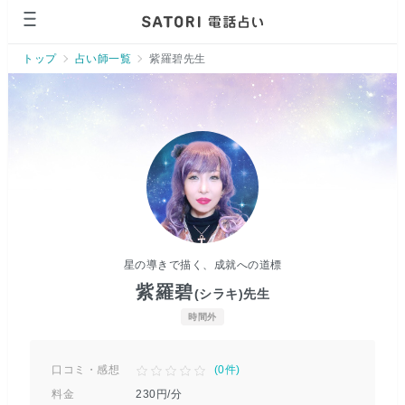
ページの先頭です。
トップ
占い師一覧
紫羅碧先生
星の導きで描く、成就への道標
紫羅碧
(シラキ)
先生
時間外
口コミ・感想
(
0
件)
料金
230
円/分