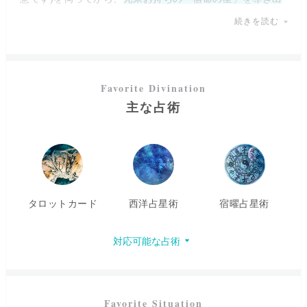
していきます。
続きを読む
お相手の情報をいただけると複合的に視ていくことができ
ますが、分からない場合でもタロットカードを使って読み
取っていきますのでご安心くださいね。
そしてお悩みの内容に応じて気持ちや状況などをスプレッ
ドで展開し、
現状と今後の流れ、そして今不安に思ってい
主な占術
る事の原因・改善策をお伝え
いたします。
お顔が見えない電話占いだからこそ、より一層お一人おひ
とりに寄り添った鑑定ができるよう心がけております。
どんなお悩みでも安心してお話しください。お客様の気持
ちを少しでも軽く出来ますよう、心を込めて占わせていた
タロットカード
西洋占星術
宿曜占星術
だきます。
対応可能な占術