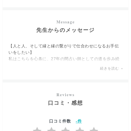
占星術を深く極めてこられた紫羅碧先生が、
お客様の持ち
合わせた星、そして過去から未来までを紐解き、ご相談内
容によって進んでいくべき道を示してくださいます。
先生からのメッセージ
そしてご経験で培われたお客様それぞれの問題に、
これま
では見えていなかった「解決への糸口」を見つけ出してく
【人と人、そして縁と縁の繋がりで仕合わせになるお手伝
ださいます。
いをしたい】
紫羅碧先生のおおらかなお人柄と誠実な鑑定で、きっと抱
私はこちらを心条に、27年の間占い師としての道を歩み続
えるお悩みへの不安を払拭してくれることでしょう。
けてきました。
続きを読む
これまで多くのお客様を鑑定させていただきましたが、お
悩みも百人百様で様々なことを占わせていただきました。
こちらを読まれているあなた様も、きっと周りの誰かには
相談が難しいお悩みを抱えていらっしゃるのではないでし
口コミ・感想
ょうか。お悩みに大小はありませんので、どんなことでも
ご相談くださいね。
口コミ件数
-
件
私自らのシングルマザーとしての子育て、経営者としての
経験も活かし、恋愛相談はもちろんのこと
「結婚・離婚・