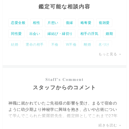
鑑定可能な相談内容
恋愛全般
相性
片想い
復縁
略奪愛
複雑愛
同性愛
出会い
縁結び・縁切り
相手の浮気
婚期
結婚
運命の相手
不倫
W不倫
離婚
名づけ
もっと見る
ペットの気持ち
子育て
人間関係
相手の気持ち
DV
仕事全般
就職・適職・天職
転職・独立
職場の人間関係
事業・経営相談
全体運
時期
スタッフからのコメント
金運
吉方位
未来予知
宿命
トラウマ
人生
パワースポット
復活愛
神職に就かれていたご先祖様の影響を受け、まるで宿命の
ように幼少期より神秘学に興味を抱き、占いや占術につい
て学んでこられた紫羅碧先生。鑑定師としてこれまで27年
もの間ご活躍され、数多くの方のお悩みに寄り添い、解決
続きを読む
へと導いてこられました。