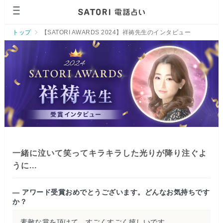
ページの先頭です。
トップ
【SATORI AWARDS 2024】祥祷先生のインタビュー
一緒に泣いて笑ってキラキラした光りが降り注ぐよ
うに...
— アワード受賞おめでとうございます。どんなお気持ちです
か？
素敵な賞を頂けて、すごくすごく嬉しいです。