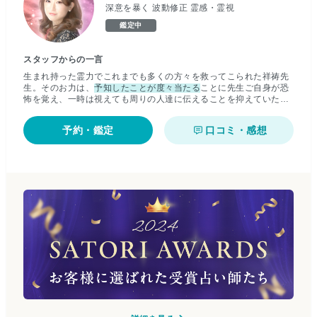
深意を暴く 波動修正 霊感・霊視
鑑定中
スタッフからの一言
生まれ持った霊力でこれまでも多くの方々を救ってこられた祥祷先
生。そのお力は、
予知したことが度々当たる
ことに先生ご自身が恐
怖を覚え、一時は視えても周りの人達に伝えることを抑えていた程
だとおっしゃいます。 そんなお力故か、有名な占い師の方からも以
前より「あなたはその力を使い占い師になる」と度々言われてきた
予約・鑑定
口コミ・感想
そうです。そんな強い力を持ち、お客様の波動をキャッチすること
により、
これから歩むべき道を示してくださる
祥祷先生。 プロフィ
ールについてのインタビューの際に「皆頑張っているから、しっか
りと傾聴しその方の味方になりたい。友達みたいに色々話してほし
い。」と話してくださいました。 そのお言葉通り、優しく寄り添っ
てくださる祥祷先生が、お客様を癒しながら明るい未来へと導いて
下さることでしょう。