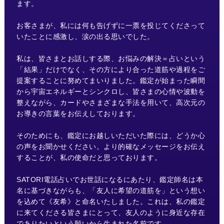
ます。
お客さまが、私には何も告げずに一票を投じてくださって
いたことに感激し、涙の出る思いでした。
私は、皆さまとお話しする際、お悩みの解決＝占いという
「結果」だけでなく、その方により合った道筋や過程をご
提案することに努めてまいりました。鑑定が始まった瞬間
から宇宙エネルギーとシンクロし、皆さまの心情や波動を
整えながら、カードやさまざまな手法を用いて、高次元の
お導きの言葉をお伝えしております。
そのためにも、鑑定にお越しいただいた際には、どうか心
の声をお聞かせください。より的確なメッセージをお伝え
することが、私の使命だと思っております。
SATORI電話占いでお世話になるにあたり、鑑定師名は本
名に基づきながらも、「友人に希望の道筋を」という想い
を込めて《友希》と命名いたしました。これは、私の鑑定
に来てくださる皆さまにとって、友人のように身近な存在
でありたいという願いから生まれた名前です。