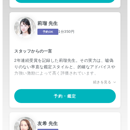
曖昧さのない、ブレない鑑定。そして、状況を好転さ
せるための現実的なアドバイス。嘘偽りない、けれど
莉瑠 先生
優しさと癒やしのあるメッセージ。
1分350円
予約OK
先生から伝えられる御言葉に守護天使の愛を感じられ
ることでしょう。どんなに辛く苦しくても、“自分に
は味方がいる”ことの心強さが芽生えるはずです。
スタッフからの一言
2年連続受賞を記録した莉瑠先生。その実力は、嘘偽
りのない率直な鑑定スタイルと、的確なアドバイスや
力強い激励によって高く評価されています。
口コミでは「元気をもらえた」「勇気が湧いた」「相
続きを見る
談して安心できた」等、多くの相談者様から絶大な信
頼を得ているほど。
予約・鑑定
幼少期から授かった霊力をもとに、スピーディーかつ
的確な助言を授けるその姿勢は、多くのリピーターを
生み続けています。
友希 先生