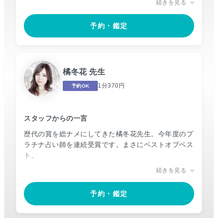
続きを見る
「一人一人の在り方や個性に寄り添いながら全力で味
方になりたい」という先生の信念のもと、真摯ながら
予約・鑑定
も深く、お悩みの核心に迫る鑑定で、多くのご相談者
様を“真の解決”へと導いています。
鑑定後には心も身体も軽くなり、ふとおもりが外れた
橘冬花 先生
ような感覚を覚えますが、それはご相談者様が気づか
ぬうちに抱えていた、不安や怖さからきていたもの。
1分370円
予約OK
どのようなお悩みでも安心してお話ください。寧子先
生はご相談者様の心のお傍にいます。
スタッフからの一言
歴代の賞を総ナメにしてきた橘冬花先生。今年度のプ
ラチナ占い師を連続受賞です。まさにベストオブベス
ト。
続きを見る
神業級の的中率のみならず、当たる次元を超えて想い
や願いを実現させてきました。
予約・鑑定
「復縁が叶った」「独立の話が現実に」「いつも鑑定