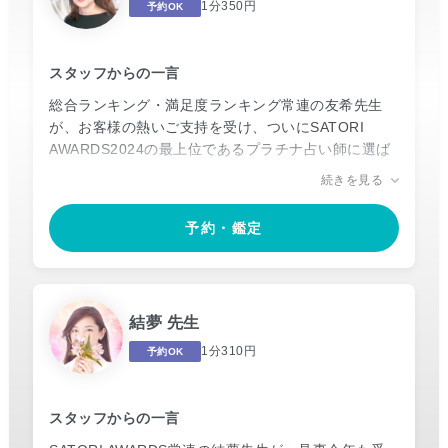
本気で進むべき道に迷ったとき、先生の鑑定が、一歩
1分350円
予約OK
を踏み出すための確かな道しるべとなることでしょ
う。
スタッフからの一言
総合ランキング・満足度ランキング常連の友希先生
が、お客様の熱いご支持を受け、ついにSATORI
AWARDS2024の最上位であるプラチナ占い師に選ば
れました。
続きを見る
友希先生の鑑定は「人生が変わる」と評判です。
予約・鑑定
「心から寄り添い、想像以上に具体的なアドバイス
で、閉ざされた未来が輝き始めた」「先生と話すと自
然と笑顔になれる」「どんな時も諦めずに、最後まで
希望の光を示してくれる」など、奇跡のような声多
結夢 先生
数。
1分310円
予約OK
心に深く寄り添い、誰よりもあなたの味方でいること
を誓う先生の鑑定は、まさに【人生好転の羅針盤】。
現状を打破し、理想の未来を掴みたい方は、ぜひ一
スタッフからの一言
度、奇跡を呼ぶ鑑定を体感してください。