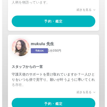
人柄を物語っています。
そして、「どうしてこんなに視えているの？」と驚か
続きを見る
れるその鑑定力は、まさに“選ばれし者”にしか宿らな
い特別な力の証。
予約・鑑定
目に見えない世界との深い繋がりを持ち、魂に響く言
葉は多くのご相談者様の心を癒し、道を照らしてきま
した。その力は今なお進化を続け、訪れるすべての人
mukulu 先生
に新たな気づきと光をもたらしています。
1分350円
予約OK
悩みや不安にそっと寄り添い、まるで陽だまりのよう
な優しさで包み込む――そんな存在として、ご相談者
様の人生に静かに寄り添い、希望の灯をともしてくれ
スタッフからの一言
るでしょう。
守護天使のサポートを受け取れていますか？一人ひと
りをいつも傍で見守り、願いが叶うように導いてくれ
る存在。
続きを見る
mukulu先生は守護天使をカードに降ろす御力を持ち
ます。真実を語る守護天使からのメッセージだからこ
予約・鑑定
そ、的中率はお墨付きです。