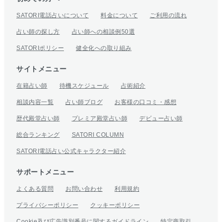
SATORI電話占いについて
料金について
ご利用の流れ
占い師の探し方
占い師への相談例50選
SATORIポリシー
健全化への取り組み
サイトメニュー
在籍占い師
待機スケジュール
占術紹介
相談内容一覧
占い師ブログ
お客様の口コミ・感想
歴代殿堂占い師
プレミア殿堂占い師
デビュー占い師
総合ランキング
SATORI COLUMN
SATORI電話占い公式キャラクター紹介
サポートメニュー
よくある質問
お問い合わせ
利用規約
プライバシーポリシー
クッキーポリシー
Cookie及び広告識別番号に関するガイドライン
特定商取引