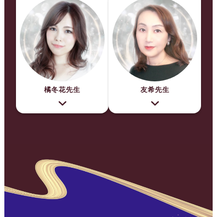
橘冬花先生
友希先生