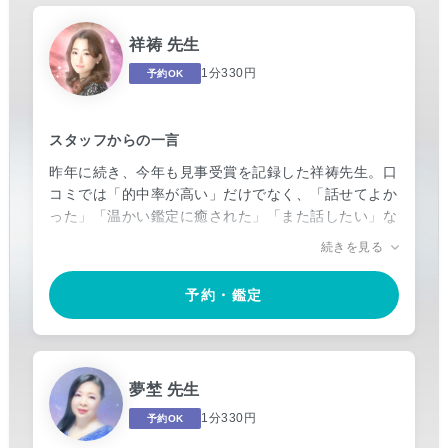
通りになる」など...口コミは信頼で溢れかえり“人生
の転機に橘冬花あり”です。
祥祷 先生
メディア出演実績も多数。SATORI電話占い外におい
1分330円
予約OK
ても実力を高く評価され、ご活躍の幅を広げていま
す。
スタッフからの一言
今もなお、御力を磨き、努力を惜しまず、進化し続け
昨年に続き、今年も見事受賞を記録した祥祷先生。口
ています。すべてはお客様の笑顔のために。
コミでは「的中率が高い」だけでなく、「話せてよか
った」「温かい鑑定に癒された」「また話したい」な
ど、満足度の高いお声が数多く寄せられております。
続きを見る
常にご相談者様の「一番の味方」であることを大切に
予約・鑑定
されている祥祷先生。
「どんなにつらい状況でも、一緒に幸せの第一歩を踏
み出せるよう導きたい」と語るその姿勢からも、温か
く寄り添うお人柄が伝わってきます。
夢埜 先生
「もうダメかもしれない」と思ったときこそ、そっと
1分330円
予約OK
背中を押し、新たな希望への扉を開いてくれることで