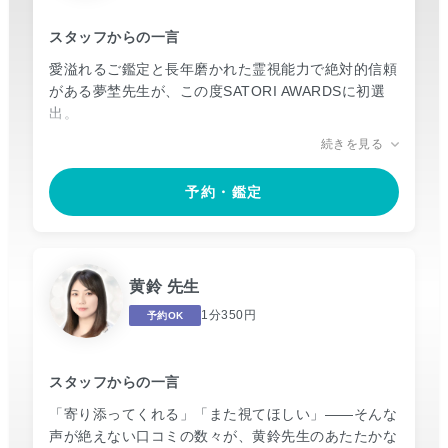
しょう。
スタッフからの一言
愛溢れるご鑑定と長年磨かれた霊視能力で絶対的信頼
がある夢埜先生が、この度SATORI AWARDSに初選
出。
続きを見る
その御力は、先祖代々続く“夢枕のお告げ”から授かっ
たもの。お客様からは「彼に同じことを言われた」
予約・鑑定
「視えすぎている」など驚きと感謝の口コミが多数。
ヒーラーとしてもご活躍されている夢埜先生は、心が
迷子になったような不安な気持ちの時、行き詰りを感
黄鈴 先生
じてしまった特におすすめしたい先生です。
1分350円
予約OK
お客様の「幸せへの道標」となるいくつかの選択肢を
お渡しする夢埜先生の優しさに包まれた鑑定をぜひ体
験してみませんか。
スタッフからの一言
「寄り添ってくれる」「また視てほしい」――そんな
きっと癒しと導きをもたらしてくださるに違いありま
声が絶えない口コミの数々が、黄鈴先生のあたたかな
せん。