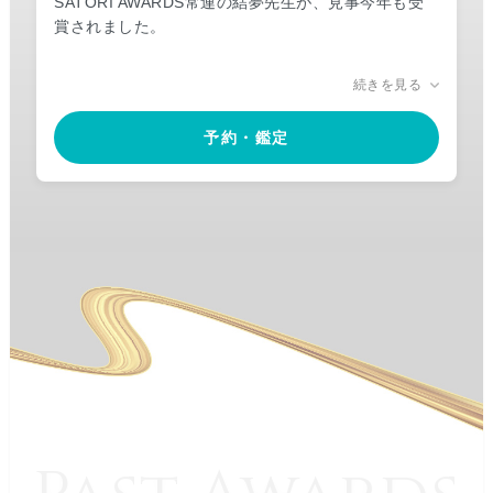
SATORI AWARDS常連の結夢先生が、見事今年も受
賞されました。
霊感家系で受け継がれた確かな霊力に加え、明るく明
続きを見る
朗快活なお人柄で、リピーター様が絶えることはあり
ません。
予約・鑑定
お悩みの本質を見極め具体的で丁寧なアドバイスが評
判の結夢先生のご鑑定は、「心が軽くなった」「先生
の声を聴くと安心する」といった先生の温かな心を感
じられる口コミが多数。
誰にも話せない想いを抱えている方、お1人で抱え込
まず、安心して心の内をそのままお話しくださいね。
どんなお悩みにも誠実に、真正面から向き合ってくれ
る結夢先生にお悩みを預けてみませんか。
結夢先生の持つ前向きなエネルギーが、未来への一歩
を後押ししてくださいます。