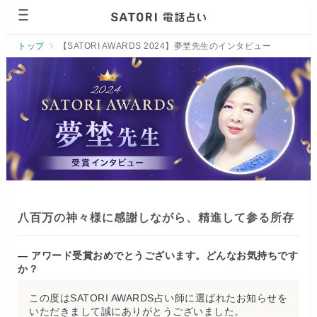
ページの先頭です。
トップ
【SATORI AWARDS 2024】夢埜先生のインタビュー
八百万の神々様に感謝しながら、精進して参る所存
— アワード受賞おめでとうございます。どんなお気持ちです
か？
この度はSATORI AWARDS占い師に選ばれたお知らせを
いただきまして誠にありがとうございました。