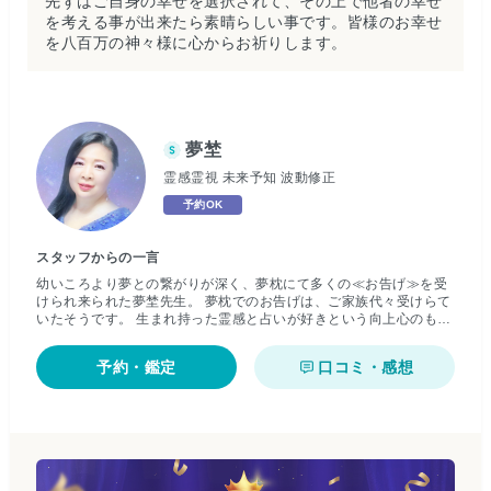
先ずはご自身の幸せを選択されて、その上で他者の幸せ
を考える事が出来たら素晴らしい事です。皆様のお幸せ
を八百万の神々様に心からお祈りします。
夢埜
霊感霊視 未来予知 波動修正
予約OK
スタッフからの一言
幼いころより夢との繋がりが深く、夢枕にて多くの≪お告げ≫を受
けられ来られた夢埜先生。 夢枕でのお告げは、ご家族代々受けらて
いたそうです。 生まれ持った霊感と占いが好きという向上心のも
と、その能力を研ぎ澄ますため長年修行されてきました。 ヒーラー
としても多種方面で活躍されてますので、行き詰りを感じてしまっ
予約・鑑定
口コミ・感想
た時、なんだかうまくいかないと感じたときに特におススメしたい
先生です。癒しと導きをご相談者様にもたらしてくださるでしょ
う。