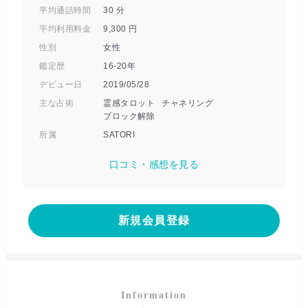
平均通話時間
30
分
平均利用料金
9,300
円
性別
女性
鑑定歴
16-20年
デビュー日
2019/05/28
主な占術
霊感タロット
チャネリング
ブロック解除
所属
SATORI
口コミ・感想を見る
新規会員登録