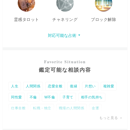
本音で悩みを打ち明けてください。
霊感タロット
チャネリング
ブロック解除
対応可能な占術
鑑定可能な相談内容
人生
人間関係
恋愛全般
復縁
片想い
複雑愛
同性愛
不倫
W不倫
子育て
相手の気持ち
仕事全般
転職・独立
職場の人間関係
金運
もっと見る
未来予知
トラウマ
パワースポット
縁結び