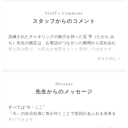
今の自分に気が付くこと（自分改善）
未来改善
願望成就
本質改善
現状打破
スタッフからのコメント
洗練されたチャネリングの御力を持った宝 亨（たから み
ち）先生の鑑定は、お電話がつながった瞬間から流れ込む
気を読み取り、お悩みの本質をスッと見抜いてゆきます。
万物と繋がることで、ご相談者様の『今』から『未来』に
続きを読む
続くビジョンを導いてくださいます。
非常に強いチャネリング・未来透視能力などの御力を持っ
た先生ですので、ご自身のお悩みをしっかりとお伝えいた
だく事で、人生を通して頼りにしていただける筈です。
先生からのメッセージ
切れた縁を再び紡ぐために『今』必要なコト。
『今』をしっかりと受け止め、その先の幸福を掴んでいく
為の一歩を宝先生と一緒に踏み出しましょう。
すべては“今・ここ”
既にあるご縁は固く結び、修復したい縁は手繰り寄せるた
『今』の自分自身に気が付くことで笑顔があふれる未来を
めの助力をいただけます。
手にできます。
占いを通じて、ご相談者様が自分の力で未来を掴んでいた
私はそのお手伝いが出来たら嬉しいです＾＾