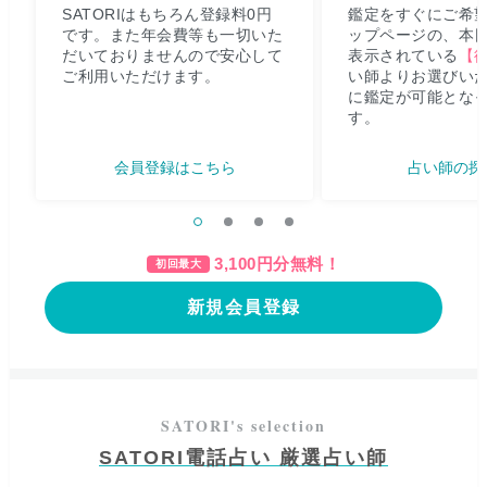
SATORIはもちろん登録料0円
鑑定をすぐにご希
です。また年会費等も一切いた
ップページの、本
だいておりませんので安心して
表示されている
【
ご利用いただけます。
い師よりお選びい
に鑑定が可能とな
す。
会員登録はこちら
占い師の探
3,100
円分無料！
初回最大
新規会員登録
SATORI電話占い 厳選占い師