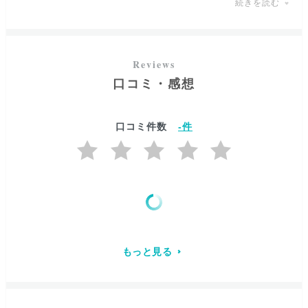
続きを読む
だけますように、本当の意味での“状況好転”へと導いてくれ
る先生です。
今日この日に私を見つけてくださった事、
お電話いただいたご縁、すべてに意味があります。
※お客様の状況にあわせ必要な場合には御縁強化や想念伝
達などの後押しもしていただけますが、ご相談内容によっ
私にあなたの本当のお声をお聴かせください。
てはお断りさせていただく事もございます。
口コミ・感想
お電話がつながった瞬間から、あなたからの気を受けと
り、どうすれば現状を変えていけるか、どんな未来の可能
性が待っているか、視えたこと・必要なことをお伝えしま
口コミ件数
-
件
す。
現状を打破するためには、今を自分の足で変えていく勇気
が必要です。
自分で未来を掴んでいけるように
あなたを取り巻く存在からの助言を的確にお伝えします。
もっと見る