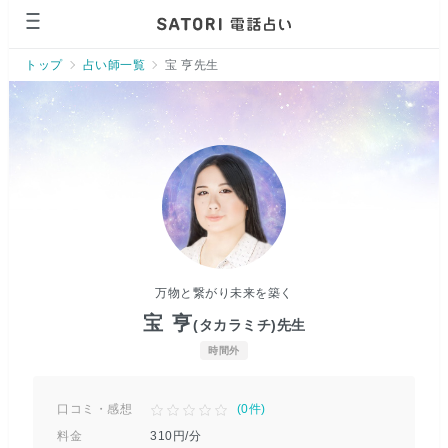
ページの先頭です。
トップ
占い師一覧
宝 亨先生
万物と繋がり未来を築く
宝 亨
(タカラミチ)
先生
時間外
口コミ・感想
(
0
件)
料金
310
円/分