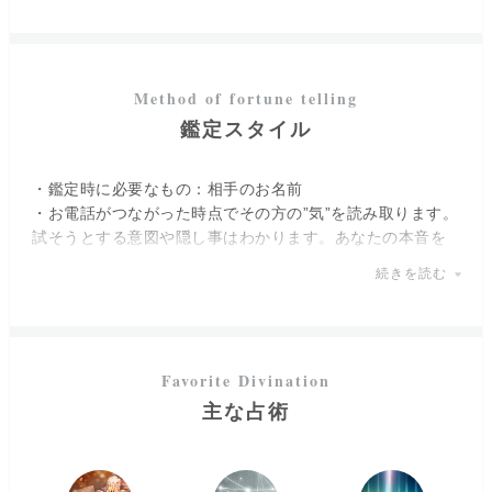
鑑定スタイル
・鑑定時に必要なもの：相手のお名前
・お電話がつながった時点でその方の”気”を読み取ります。
試そうとする意図や隠し事はわかります。あなたの本音を
聴かせてください。
続きを読む
視えたことをお伝えします。耳当たりの良いことばかりで
はなく、辛い結果をお伝えすることもあります。
しかし、お電話を切ってもご依頼者様が自分で判断し、自
分で行動できるようアドバイスを致します。
主な占術
時間やお金は有限です。
無駄にすることなく、人生を良い方向へ変えていきましょ
う。