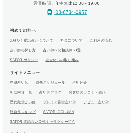
営業時間：年中無休12:00～19:00
03-6734-0957
初めての方へ
SATORI電話占いについて
料金について
ご利用の流れ
占い師の探し方
占い師への相談例50選
SATORIポリシー
健全化への取り組み
サイトメニュー
在籍占い師
待機スケジュール
占術紹介
相談内容一覧
占い師ブログ
お客様の口コミ・感想
歴代殿堂占い師
プレミア殿堂占い師
デビュー占い師
総合ランキング
SATORI COLUMN
SATORI電話占い公式キャラクター紹介