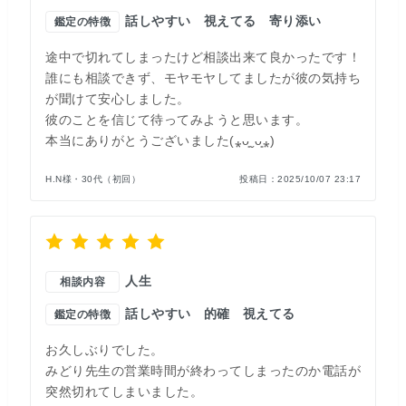
話しやすい
視えてる
寄り添い
鑑定の特徴
途中で切れてしまったけど相談出来て良かったです！
誰にも相談できず、モヤモヤしてましたが彼の気持ち
が聞けて安心しました。
彼のことを信じて待ってみようと思います。
本当にありがとうございました(⁎ᴗ͈ˬᴗ͈⁎)
H.N様・30代（初回）
投稿日：
2025/10/07 23:17
人生
相談内容
話しやすい
的確
視えてる
鑑定の特徴
お久しぶりでした。
みどり先生の営業時間が終わってしまったのか電話が
突然切れてしまいました。