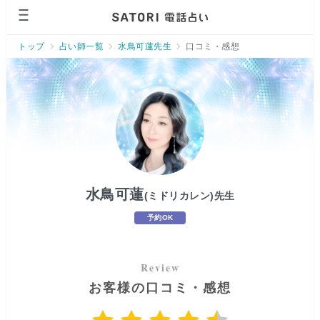
ページの先頭です。
トップ
占い師一覧
水鳥可蓮先生
口コミ・感想
水鳥可蓮
(ミドリカレン)
先生
予約OK
お客様の口コミ・感想