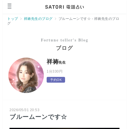
ページの先頭です。
トップ
祥祷先生のブログ
ブルームーンです☆ - 祥祷先生のブロ
グ
ブログ
祥祷
先生
1分
330円
予約OK
2026/05/31 20:53
ブルームーンです☆