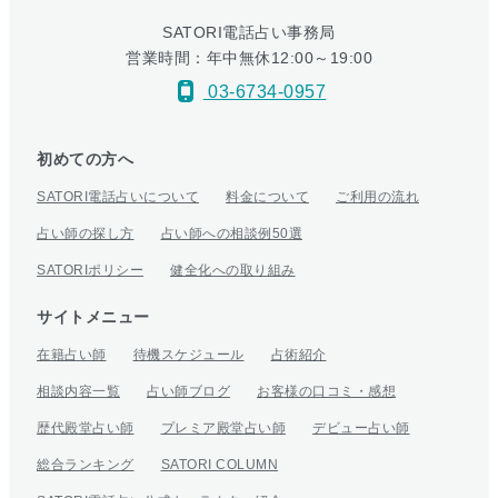
SATORI電話占い事務局
営業時間：年中無休12:00～19:00
03-6734-0957
初めての方へ
SATORI電話占いについて
料金について
ご利用の流れ
占い師の探し方
占い師への相談例50選
SATORIポリシー
健全化への取り組み
サイトメニュー
在籍占い師
待機スケジュール
占術紹介
相談内容一覧
占い師ブログ
お客様の口コミ・感想
歴代殿堂占い師
プレミア殿堂占い師
デビュー占い師
総合ランキング
SATORI COLUMN