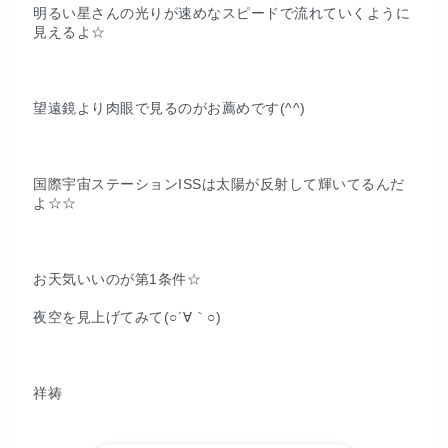
明るい星さんの光りが速めなスピードで流れていくように
見えるよ☆
望遠鏡より肉眼で見るのがお薦めです(^^)
国際宇宙ステーションISSは太陽が反射して輝いてるんだ
よ☆☆
お天気いいのが第1条件☆
夜空を見上げてみて(○´∀｀○)
祥祷