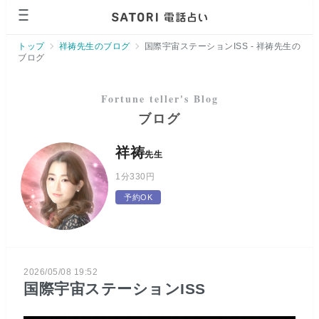
ページの先頭です。
トップ
祥祷先生のブログ
国際宇宙ステーションISS - 祥祷先生の
ブログ
ブログ
祥祷
先生
1分
330円
予約OK
2026/05/08 19:52
国際宇宙ステーションISS