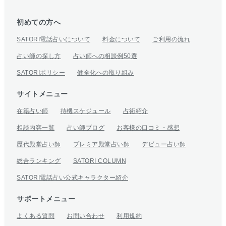
初めての方へ
SATORI電話占いについて
料金について
ご利用の流れ
占い師の探し方
占い師への相談例50選
SATORIポリシー
健全化への取り組み
サイトメニュー
在籍占い師
待機スケジュール
占術紹介
相談内容一覧
占い師ブログ
お客様の口コミ・感想
歴代殿堂占い師
プレミア殿堂占い師
デビュー占い師
総合ランキング
SATORI COLUMN
SATORI電話占い公式キャラクター紹介
サポートメニュー
よくある質問
お問い合わせ
利用規約