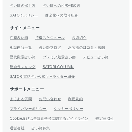
占い師の探し方
占い師への相談例50選
SATORIポリシー
健全化への取り組み
サイトメニュー
在籍占い師
待機スケジュール
占術紹介
相談内容一覧
占い師ブログ
お客様の口コミ・感想
歴代殿堂占い師
プレミア殿堂占い師
デビュー占い師
総合ランキング
SATORI COLUMN
SATORI電話占い公式キャラクター紹介
サポートメニュー
よくある質問
お問い合わせ
利用規約
プライバシーポリシー
クッキーポリシー
Cookie及び広告識別番号に関するガイドライン
特定商取引
運営会社
占い師募集