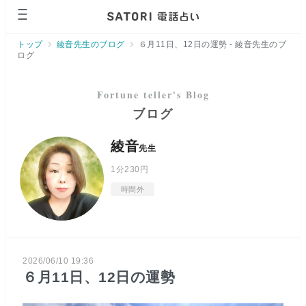
ページの先頭です。
トップ
綾音先生のブログ
６月11日、12日の運勢 - 綾音先生のブ
ログ
ブログ
綾音
先生
1分
230円
時間外
2026/06/10 19:36
６月11日、12日の運勢