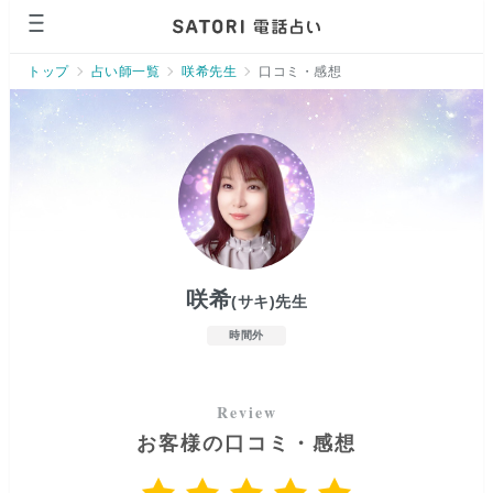
ページの先頭です。
トップ
占い師一覧
咲希先生
口コミ・感想
咲希
(サキ)
先生
時間外
お客様の口コミ・感想