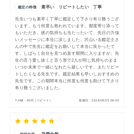
素早い
リピートしたい
丁寧
鑑定の特徴
先生いつも素早く丁寧に鑑定して下さり有り難うござ
います。もう何度も救われています。都度寄り添って
もいただき、彼の気持ちも当たったいて、先日の力強
いメッセージに本当に涙しました。沢山いる鑑定士さ
んの中で先生に鑑定をお願いして本当に良かったで
す。しばらく自分を見つめ直す期間に入りますが、先
生の言う愛し抜くと言う形で2人が同じ気持ちのまま
いつか未来で一緒になれたら嬉しいです。またリピー
トしたくなる先生です。鑑定結果も早いしおすすめの
先生です。この期間本当に何度も何度も助けて下さり
有り難うございました。
Y.H様・40代（リピート）
投稿日：
2024/08/25 08:40