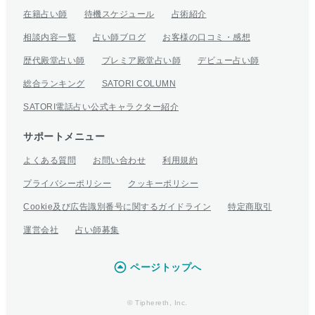
在籍占い師
待機スケジュール
占術紹介
相談内容一覧
占い師ブログ
お客様の口コミ・感想
歴代殿堂占い師
プレミア殿堂占い師
デビュー占い師
総合ランキング
SATORI COLUMN
SATORI電話占い公式キャラクター紹介
サポートメニュー
よくある質問
お問い合わせ
利用規約
プライバシーポリシー
クッキーポリシー
Cookie及び広告識別番号に関するガイドライン
特定商取引
運営会社
占い師募集
ページトップへ
© Tiphereth, Inc.