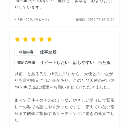
mukulu先生の増々のご健勝とご多幸を、心よりお祈
りしています。
K.R様・50代（リピート）
投稿日：
2026/07/29 22:25
仕事全般
相談内容
リピートしたい
話しやすい
当たる
鑑定の特徴
以前、とある先生（K先生♡）から、天使とのつなが
りを霊視鑑定された事があり、このたび天使の占いの
mukulu先生に鑑定をお願いさせていただきました。
まるで天使そのもののような…やさしい語り口で緊張
しーの私でも話しやすかったですし、伝えていない部
分まで的確に指摘するリーディングに驚きの連続でし
た。