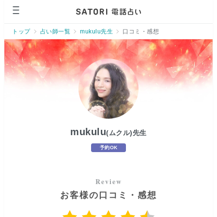
ページの先頭です。
トップ
占い師一覧
mukulu先生
口コミ・感想
mukulu
(ムクル)
先生
予約OK
お客様の口コミ・感想