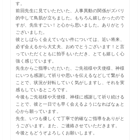
す。
前回先生に見ていただいた、人事異動の関係がズバリ
的中して鳥肌が立ちました。もちろん嬉しかったので
すが、先生すごい！と心から思いました。ありがとう
ございました。
彼としばらく会えていない件については、近い将来、
必ず会えるから大丈夫、おめでとうございます！と言
っていただくともに拍手もいただき、とても嬉しく心
強く感じています。
先生からご指導いただいた、ご先祖様や天使様、神様
にいつも感謝して祈りや思いを伝えるなどして繋がる
ことで、状況が好転していく気がしますし、それを実
感もしているところです。
今後もご先祖様や天使様、神様に感謝して祈り続ける
ことで、彼と一日でも早く会えるようになればなぁと
心から願っています。
先生、いつも優しくて丁寧で的確なご指導をありがと
うございます。また、ご連絡させていただきます。
今後ともどうぞよろしくお願いします。