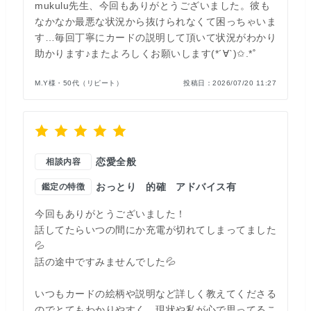
mukulu先生、今回もありがとうございました。彼も
なかなか最悪な状況から抜けられなくて困っちゃいま
す…毎回丁寧にカードの説明して頂いて状況がわかり
助かります♪またよろしくお願いします(*´∀`)✩.*˚
M.Y様・50代（リピート）
投稿日：
2026/07/20 11:27
恋愛全般
相談内容
おっとり
的確
アドバイス有
鑑定の特徴
今回もありがとうございました！
話してたらいつの間にか充電が切れてしまってました
💦
話の途中ですみませんでした💦
いつもカードの絵柄や説明など詳しく教えてくださる
のでとてもわかりやすく、現状や私が心で思ってるこ