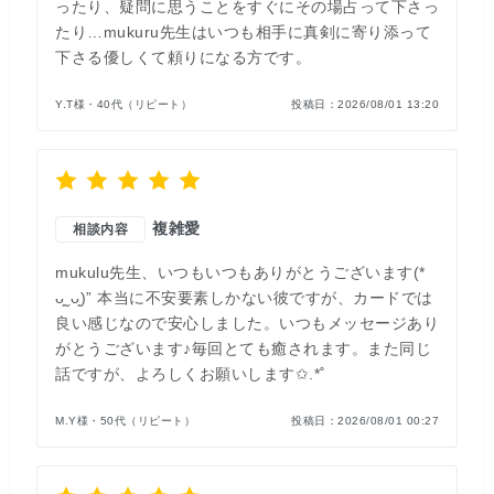
ったり、疑問に思うことをすぐにその場占って下さっ
たり…mukuru先生はいつも相手に真剣に寄り添って
下さる優しくて頼りになる方です。
Y.T様・40代（リピート）
投稿日：
2026/08/01 13:20
複雑愛
相談内容
mukulu先生、いつもいつもありがとうございます(*
ᴗ͈ˬᴗ͈)” 本当に不安要素しかない彼ですが、カードでは
良い感じなので安心しました。いつもメッセージあり
がとうございます♪毎回とても癒されます。また同じ
話ですが、よろしくお願いします✩.*˚
M.Y様・50代（リピート）
投稿日：
2026/08/01 00:27