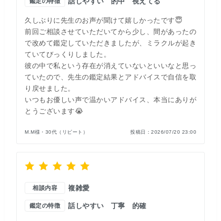
話しやすい
的中
視えてる
鑑定の特徴
久しぶりに先生のお声が聞けて嬉しかったです😇
前回ご相談させていただいてから少し、間があったの
で改めて鑑定していただきましたが、ミラクルが起き
ていてびっくりしました。
彼の中で私という存在が消えていないといいなと思っ
ていたので、先生の鑑定結果とアドバイスで自信を取
り戻せました。
いつもお優しい声で温かいアドバイス、本当にありが
とうございます😭
M.M様・30代（リピート）
投稿日：
2026/07/20 23:00
複雑愛
相談内容
話しやすい
丁寧
的確
鑑定の特徴