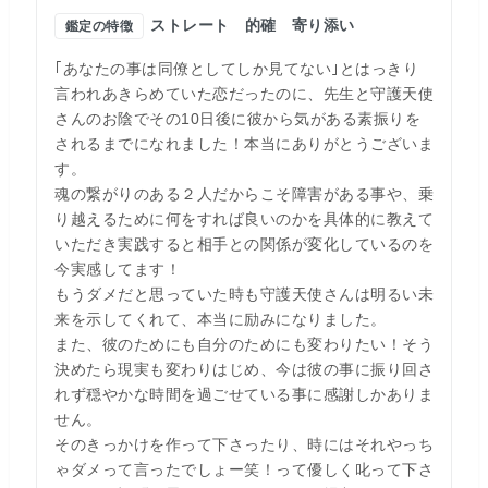
ストレート
的確
寄り添い
鑑定の特徴
｢あなたの事は同僚としてしか見てない｣とはっきり
言われあきらめていた恋だったのに、先生と守護天使
さんのお陰でその10日後に彼から気がある素振りを
されるまでになれました！本当にありがとうございま
す。
魂の繋がりのある２人だからこそ障害がある事や、乗
り越えるために何をすれば良いのかを具体的に教えて
いただき実践すると相手との関係が変化しているのを
今実感してます！
もうダメだと思っていた時も守護天使さんは明るい未
来を示してくれて、本当に励みになりました。
また、彼のためにも自分のためにも変わりたい！そう
決めたら現実も変わりはじめ、今は彼の事に振り回さ
れず穏やかな時間を過ごせている事に感謝しかありま
せん。
そのきっかけを作って下さったり、時にはそれやっち
ゃダメって言ったでしょー笑！って優しく叱って下さ