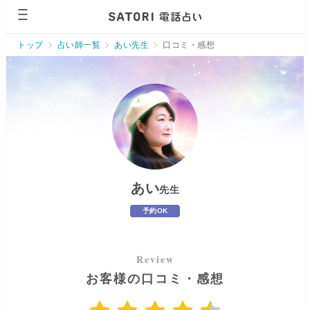
ページの先頭です。
トップ
占い師一覧
あい先生
口コミ・感想
あい
先生
予約OK
お客様の口コミ・感想