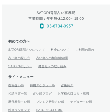
SATORI電話占い事務局
営業時間：年中無休12:00～19:00
03-6734-0957
初めての方へ
SATORI電話占いについて
料金について
ご利用の流れ
占い師の探し方
占い師への相談例50選
SATORIポリシー
健全化への取り組み
サイトメニュー
在籍占い師
待機スケジュール
占術紹介
相談内容一覧
占い師ブログ
お客様の口コミ・感想
歴代殿堂占い師
プレミア殿堂占い師
デビュー占い師
総合ランキング
SATORI COLUMN