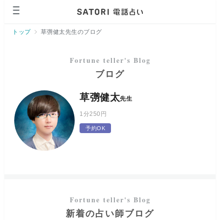
ページの先頭です。
トップ
草彅健太先生のブログ
ブログ
草彅健太
先生
1分
250円
予約OK
新着の占い師ブログ