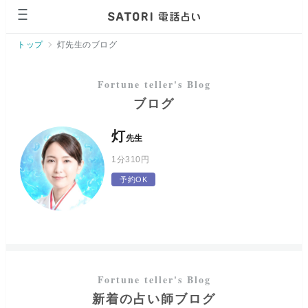
トップ
灯先生のブログ
ブログ
灯
先生
1分
310円
予約OK
新着の占い師ブログ