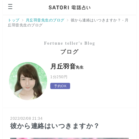
ページの先頭です。
トップ
月丘羽音先生のブログ
彼から連絡はいつきますか？ - 月
丘羽音先生のブログ
ブログ
月丘羽音
先生
1分
250円
予約OK
2022/02/08 21:34
彼から連絡はいつきますか？