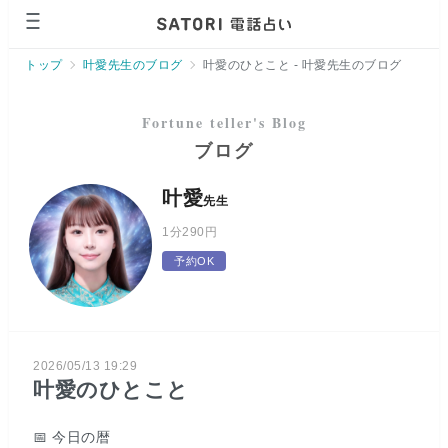
ページの先頭です。
トップ
叶愛先生のブログ
叶愛のひとこと - 叶愛先生のブログ
ブログ
叶愛
先生
1分
290円
予約OK
2026/05/13 19:29
叶愛のひとこと
📅 今日の暦