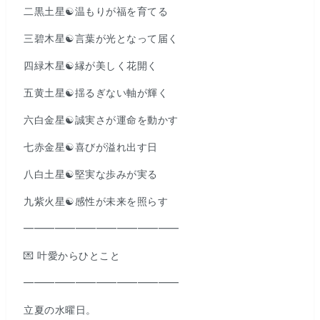
二黒土星☯️温もりが福を育てる
三碧木星☯️言葉が光となって届く
四緑木星☯️縁が美しく花開く
五黄土星☯️揺るぎない軸が輝く
六白金星☯️誠実さが運命を動かす
七赤金星☯️喜びが溢れ出す日
八白土星☯️堅実な歩みが実る
九紫火星☯️感性が未来を照らす
━━━━━━━━━━━━━━━
💌 叶愛からひとこと
━━━━━━━━━━━━━━━
立夏の水曜日。