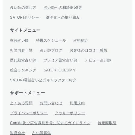
占い師の探し方
占い師への相談例50選
SATORIポリシー
健全化への取り組み
サイトメニュー
在籍占い師
待機スケジュール
占術紹介
相談内容一覧
占い師ブログ
お客様の口コミ・感想
歴代殿堂占い師
プレミア殿堂占い師
デビュー占い師
総合ランキング
SATORI COLUMN
SATORI電話占い公式キャラクター紹介
サポートメニュー
よくある質問
お問い合わせ
利用規約
プライバシーポリシー
クッキーポリシー
Cookie及び広告識別番号に関するガイドライン
特定商取引
運営会社
占い師募集