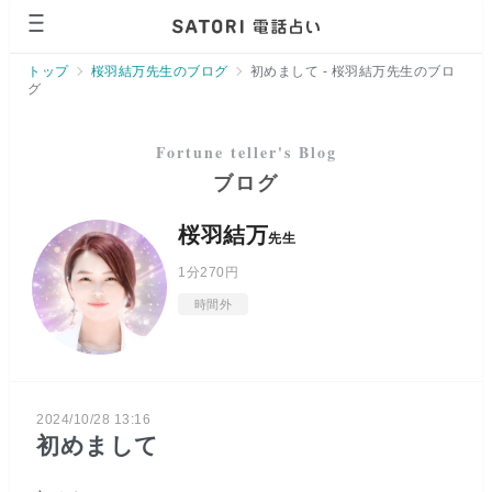
ページの先頭です。
トップ
桜羽結万先生のブログ
初めまして - 桜羽結万先生のブロ
グ
ブログ
桜羽結万
先生
1分
270円
時間外
2024/10/28 13:16
初めまして