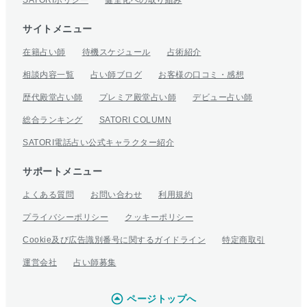
SATORIポリシー
健全化への取り組み
サイトメニュー
在籍占い師
待機スケジュール
占術紹介
相談内容一覧
占い師ブログ
お客様の口コミ・感想
歴代殿堂占い師
プレミア殿堂占い師
デビュー占い師
総合ランキング
SATORI COLUMN
SATORI電話占い公式キャラクター紹介
サポートメニュー
よくある質問
お問い合わせ
利用規約
プライバシーポリシー
クッキーポリシー
Cookie及び広告識別番号に関するガイドライン
特定商取引
運営会社
占い師募集
ページトップへ