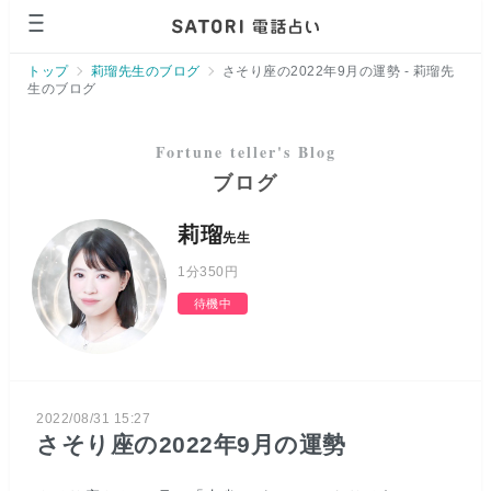
ページの先頭です。
トップ
莉瑠先生のブログ
さそり座の2022年9月の運勢 - 莉瑠先
生のブログ
ブログ
莉瑠
先生
1分
350円
待機中
2022/08/31 15:27
さそり座の2022年9月の運勢