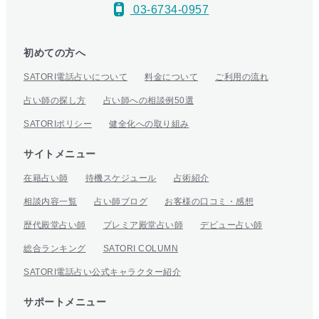
03-6734-0957
初めての方へ
SATORI電話占いについて
料金について
ご利用の流れ
占い師の探し方
占い師への相談例50選
SATORIポリシー
健全化への取り組み
サイトメニュー
在籍占い師
待機スケジュール
占術紹介
相談内容一覧
占い師ブログ
お客様の口コミ・感想
歴代殿堂占い師
プレミア殿堂占い師
デビュー占い師
総合ランキング
SATORI COLUMN
SATORI電話占い公式キャラクター紹介
サポートメニュー