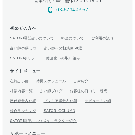
営業時間：年中無休12:00～19:00
03-6734-0957
初めての方へ
SATORI電話占いについて
料金について
ご利用の流れ
占い師の探し方
占い師への相談例50選
SATORIポリシー
健全化への取り組み
サイトメニュー
在籍占い師
待機スケジュール
占術紹介
相談内容一覧
占い師ブログ
お客様の口コミ・感想
歴代殿堂占い師
プレミア殿堂占い師
デビュー占い師
総合ランキング
SATORI COLUMN
SATORI電話占い公式キャラクター紹介
サポートメニュー