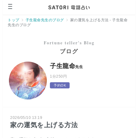
ページの先頭です。
トップ
子生龍命先生のブログ
家の運気を上げる方法 - 子生龍命
先生のブログ
ブログ
子生龍命
先生
1分
250円
予約OK
2026/05/10 13:19
家の運気を上げる方法