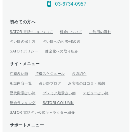
03-6734-0957
初めての方へ
SATORI電話占いについて
料金について
ご利用の流れ
占い師の探し方
占い師への相談例50選
SATORIポリシー
健全化への取り組み
サイトメニュー
在籍占い師
待機スケジュール
占術紹介
相談内容一覧
占い師ブログ
お客様の口コミ・感想
歴代殿堂占い師
プレミア殿堂占い師
デビュー占い師
総合ランキング
SATORI COLUMN
SATORI電話占い公式キャラクター紹介
サポートメニュー