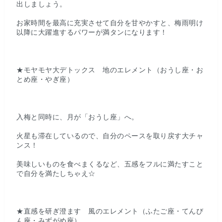
出しましょう。
お家時間を最高に充実させて自分を甘やかすと、梅雨明け
以降に大躍進するパワーが満タンになります！
★モヤモヤ大デトックス 地のエレメント（おうし座・お
とめ座・やぎ座）
入梅と同時に、月が「おうし座」へ。
火星も滞在しているので、自分のペースを取り戻す大チャ
ンス！
美味しいものを食べまくるなど、五感をフルに満たすこと
で自分を満たしちゃえ☆
★直感を研ぎ澄ます 風のエレメント（ふたご座・てんび
ん座・みずがめ座）