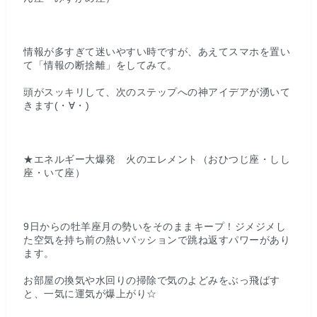
情報が多すぎて迷いやすい時ですが、あえてスマホを置い
て「情報の断捨離」をしてみて。
頭がスッキリして、次のステップへの神アイデアが湧いて
きます(・∀・)
★エネルギー大爆発 火のエレメント（おひつじ座・しし
座・いて座）
9日からの牡羊座月の勢いをそのままキープ！ジメジメし
た空気を持ち前の熱いパッションで跳ね返すパワーがあり
ます。
お部屋の換気や水回りの掃除で気のよどみをぶっ飛ばす
と、一気に運気が爆上がり☆