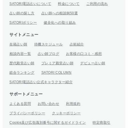
SATORI電話占いについて
料金について
ご利用の流れ
占い師の探し方
占い師への相談例50選
SATORIポリシー
健全化への取り組み
サイトメニュー
在籍占い師
待機スケジュール
占術紹介
相談内容一覧
占い師ブログ
お客様の口コミ・感想
歴代殿堂占い師
プレミア殿堂占い師
デビュー占い師
総合ランキング
SATORI COLUMN
SATORI電話占い公式キャラクター紹介
サポートメニュー
よくある質問
お問い合わせ
利用規約
プライバシーポリシー
クッキーポリシー
Cookie及び広告識別番号に関するガイドライン
特定商取引