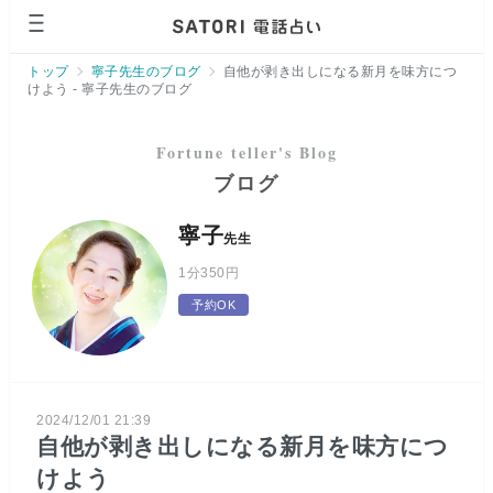
ページの先頭です。
トップ
寧子先生のブログ
自他が剥き出しになる新月を味方につ
けよう - 寧子先生のブログ
ブログ
寧子
先生
1分
350円
予約OK
2024/12/01 21:39
自他が剥き出しになる新月を味方につ
けよう